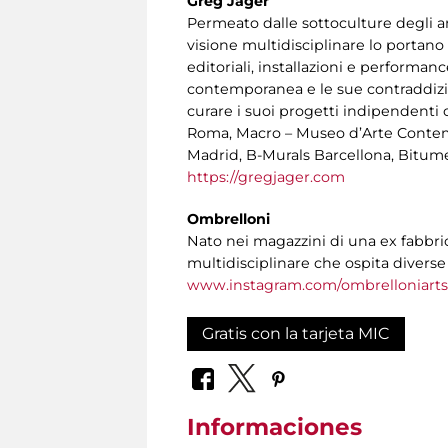
Greg Jager
Permeato dalle sottoculture degli anni
visione multidisciplinare lo portano 
editoriali, installazioni e performanc
contemporanea e le sue contraddizion
curare i suoi progetti indipendenti c
Roma, Macro – Museo d’Arte Contemp
Madrid, B-Murals Barcellona, Bitum
https://gregjager.com
Ombrelloni
Nato nei magazzini di una ex fabbric
multidisciplinare che ospita divers
www.instagram.com/ombrelloniart
Gratis con la tarjeta MIC
Informaciones