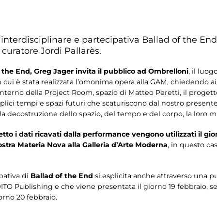
nterdisciplinare e partecipativa Ballad of the End 
 curatore Jordi Pallarès.
 the End, Greg Jager invita il pubblico ad Ombrelloni
, il luog
 cui è stata realizzata l’omonima opera alla GAM, chiedendo ai
terno della Project Room, spazio di Matteo Peretti, il progetto
eplici tempi e spazi futuri che scaturiscono dal nostro present
la decostruzione dello spazio, del tempo e del corpo, la loro m
to i dati ricavati dalla performance vengono utilizzati il gi
ostra Materia Nova alla Galleria d’Arte Moderna
, in questo ca
pativa di
Ballad of the End
si esplicita anche attraverso una p
 DITO Publishing e che viene presentata il giorno 19 febbraio,
orno 20 febbraio.