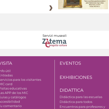
Servizi museali
VISITA
EVENTOS
nfo útil
Entradas
EXHIBICIONES
ervicios para los visitantes
MIC card
Visitas educativas
DIDATTICA
Las APP de los MiC
Didáctica para las escuelas
Guìas y catàlogos
Accesibilidad
Didáctica para todos
Tu comentario
Encuentros para profesores y