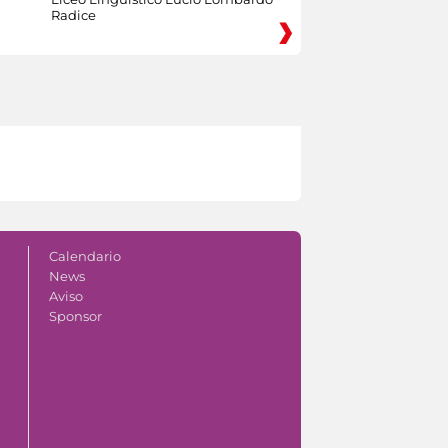
Radice
Calendario
News
Aviso
Sponsor