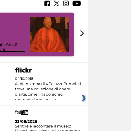
7 nuovi in-
painting tour
sulla piattaforma
le Arts &
Google Arts &
ure
Culture
04/10/2018
Al piano terra di #PalazzoPrimoli si
trova una collezione di opere
d’arte, cimeli napoleonici,
memorie familiari. La
23/06/2026
Sentire e raccontare il museo:
Liceo Linguistico Lucio Lombardo