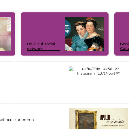
I MiC sui social
Goog
network
Cult
eiincomuneroma