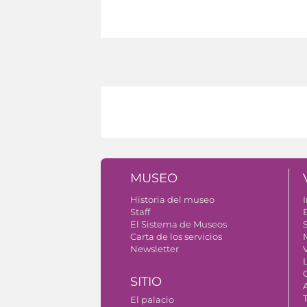
MUSEO
Historia del museo
I
Staff
El Sistema de Museos
S
Carta de los servicios
Newsletter
SITIO
El palacio