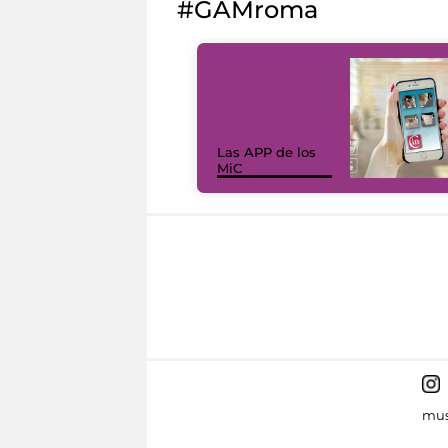
#GAMroma
Las APP de los
MiC
mus