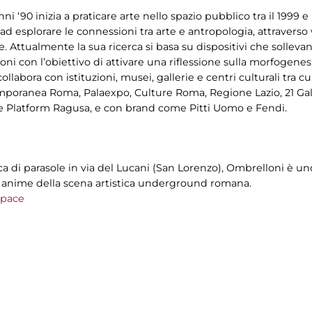
 ‘90 inizia a praticare arte nello spazio pubblico tra il 1999 e i
ad esplorare le connessioni tra arte e antropologia, attraverso 
e. Attualmente la sua ricerca si basa su dispositivi che sollevan
i con l’obiettivo di attivare una riflessione sulla morfogenesi
ollabora con istituzioni, musei, gallerie e centri culturali tra 
oranea Roma, Palaexpo, Culture Roma, Regione Lazio, 21 Gall
e Platform Ragusa, e con brand come Pitti Uomo e Fendi.
a di parasole in via del Lucani (San Lorenzo), Ombrelloni è uno
e anime della scena artistica underground romana.
space