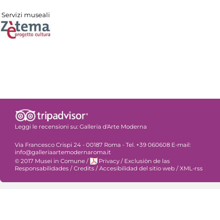
Servizi museali
Leggi le recensioni su:
Galleria d'Arte Moderna
Via Francesco Crispi 24 - 00187 Roma - Tel. +39 060608 E-mail:
info@galleriaartemodernaroma.it
© 2017 Musei in Comune
/
Privacy
/
Exclusiòn de las
Responsabilidades
/
Credits
/
Accesibilidad del sitio web
/
XML-rss