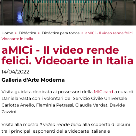
Home
>
Didáctica
>
Didáctica para todos
>
aMICi - Il video rende felici.
You are here
Videoarte in Italia
aMICi - Il video rende
felici. Videoarte in Italia
14/04/2022
Galleria d'Arte Moderna
Visita guidata dedicata ai possessori della
MIC card
a cura di
Daniela Vasta con i volontari del Servizio Civile Universale
Carlotta Anello, Flaminia Petrassi, Claudia Verdat, Davide
Zazzini.
Visita alla mostra
Il video rende felici
alla scoperta di alcuni
tra i principali esponenti della videoarte italiana e