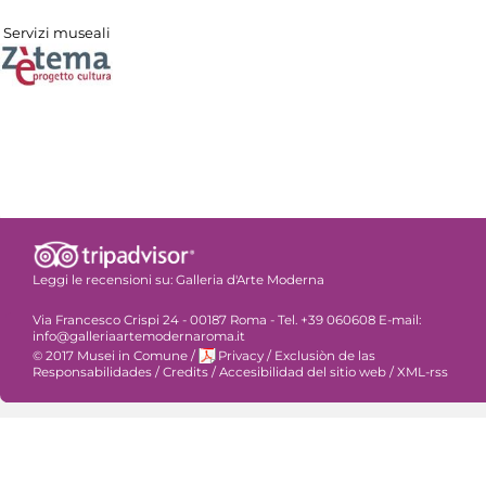
Servizi museali
Leggi le recensioni su:
Galleria d'Arte Moderna
Via Francesco Crispi 24 - 00187 Roma - Tel. +39 060608 E-mail:
info@galleriaartemodernaroma.it
© 2017 Musei in Comune
/
Privacy
/
Exclusiòn de las
Responsabilidades
/
Credits
/
Accesibilidad del sitio web
/
XML-rss