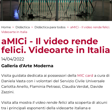
Home
>
Didáctica
>
Didáctica para todos
>
aMICi - Il video rende felici.
You are here
Videoarte in Italia
aMICi - Il video rende
felici. Videoarte in Italia
14/04/2022
Galleria d'Arte Moderna
Visita guidata dedicata ai possessori della
MIC card
a cura di
Daniela Vasta con i volontari del Servizio Civile Universale
Carlotta Anello, Flaminia Petrassi, Claudia Verdat, Davide
Zazzini.
Visita alla mostra
Il video rende felici
alla scoperta di alcuni
tra i principali esponenti della videoarte italiana e