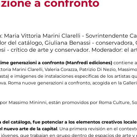
zione a confronto
 Maria Vittoria Marini Clarelli - Sovrintendente Cap
r del catálogo, Giuliana Benassi - conservadora, C
 - crítico de arte y conservador. Moderador: el art
me generazioni a confronto (Manfredi ediciones)
contiene a
ria Marini Clarelli, Valeria Corazza, Patrizio Di Nezio, Massimo
Vasta) e imágenes de instalaciones específicas de los artistas 
a. Roma nuove generazioni a confronto, acogida en la Galleria
o por Massimo Mininni, están promovidos por Roma Culture, So
a del catálogo, fue potenciar a los elementos creativos locale
el nuevo arte de la capital
. Una primera revisión en el contexto 
do jóvenes, que trabajan en grupo dentro de espacios de arte y