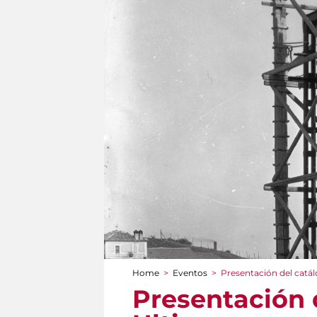
Home
>
Eventos
>
Presentación del catá
You are here
Presentación 