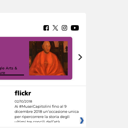
7 nuovi in-
painting tour
sulla piattaforma
le Arts &
Google Arts &
ure
Culture
02/10/2018
Ai #MuseiCapitolini fino al 9
dicembre 2018 un’occasione unica
per ripercorrere la storia degli
ultimi tre concili dell’età