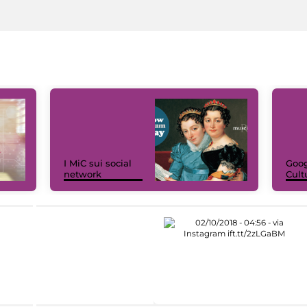
I MiC sui social
Goog
network
Cult