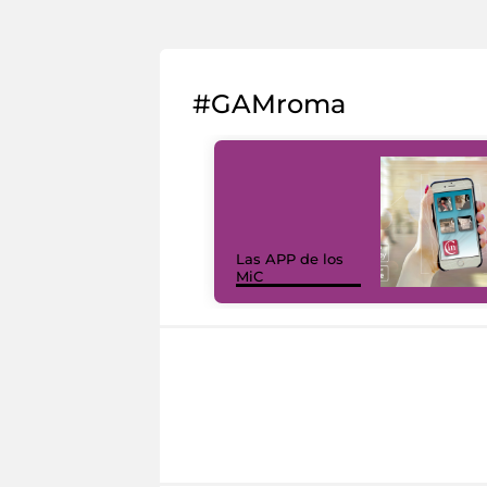
#GAMroma
Las APP de los
MiC