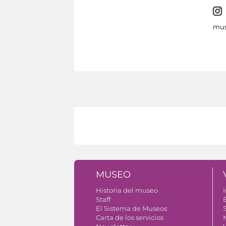
mus
MUSEO
Historia del museo
I
Staff
El Sistema de Museos
S
Carta de los servicios