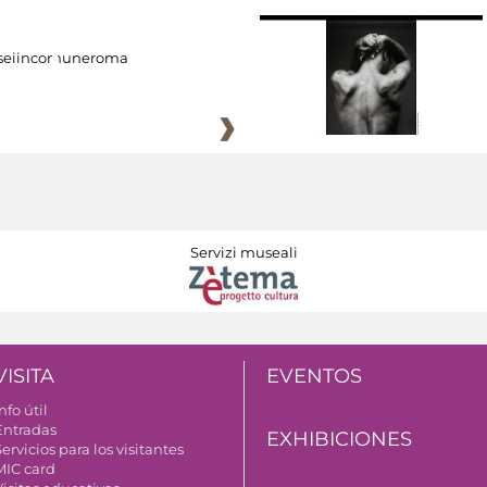
eiincomuneroma
Servizi museali
VISITA
EVENTOS
nfo útil
Entradas
EXHIBICIONES
ervicios para los visitantes
MIC card