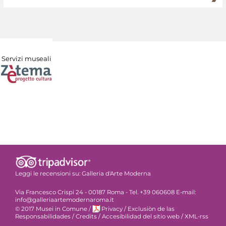
Servizi museali
Leggi le recensioni su:
Galleria d'Arte Moderna
Via Francesco Crispi 24 - 00187 Roma - Tel. +39 060608 E-mail:
info@galleriaartemodernaroma.it
© 2017 Musei in Comune
/
Privacy
/
Exclusiòn de las
Responsabilidades
/
Credits
/
Accesibilidad del sitio web
/
XML-rss