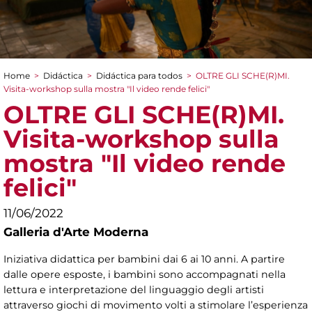
Home
>
Didáctica
>
Didáctica para todos
>
OLTRE GLI SCHE(R)MI.
You are here
Visita-workshop sulla mostra "Il video rende felici"
OLTRE GLI SCHE(R)MI.
Visita-workshop sulla
mostra "Il video rende
felici"
11/06/2022
Galleria d'Arte Moderna
Iniziativa didattica per bambini dai 6 ai 10 anni. A partire
dalle opere esposte, i bambini sono accompagnati nella
lettura e interpretazione del linguaggio degli artisti
attraverso giochi di movimento volti a stimolare l’esperienza