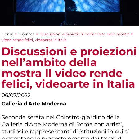
Home
>
Eventos
>
Discussioni e proiezioni nell’ambito della mostra Il
You are here
video rende felici, videoarte in Italia
Discussioni e proiezioni
nell’ambito della
mostra Il video rende
felici, videoarte in Italia
06/07/2022
Galleria d'Arte Moderna
Seconda serata nel Chiostro-giardino della
Galleria d’Arte Moderna di Roma con artisti,
studiosi e rappresentanti di istituzioni in cui si
presentano le proposte emerse dai tavoli di