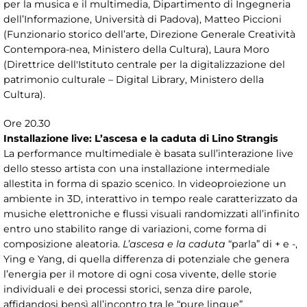
per la musica e il multimedia, Dipartimento di Ingegneria
dell’Informazione, Università di Padova), Matteo Piccioni
(Funzionario storico dell’arte, Direzione Generale Creatività
Contempora-nea, Ministero della Cultura), Laura Moro
(Direttrice dell'Istituto centrale per la digitalizzazione del
patrimonio culturale – Digital Library, Ministero della
Cultura).
Ore 20.30
Installazione live: L’ascesa e la caduta di Lino Strangis
La performance multimediale è basata sull’interazione live
dello stesso artista con una installazione intermediale
allestita in forma di spazio scenico. In videoproiezione un
ambiente in 3D, interattivo in tempo reale caratterizzato da
musiche elettroniche e flussi visuali randomizzati all’infinito
entro uno stabilito range di variazioni, come forma di
composizione aleatoria.
L’ascesa e la caduta
“parla” di + e -,
Ying e Yang, di quella differenza di potenziale che genera
l’energia per il motore di ogni cosa vivente, delle storie
individuali e dei processi storici, senza dire parole,
affidandosi bensì all’incontro tra le “pure lingue”