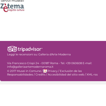
Servizi museali
Leggi le recensioni su:
Galleria d'Arte Moderna
Via Francesco Crispi 24 - 00187 Roma - Tel. +39 060608 E-mail:
info@galleriaartemodernaroma.it
© 2017 Musei in Comune
/
Privacy
/
Exclusiòn de las
Responsabilidades
/
Credits
/
Accesibilidad del sitio web
/
XML-rss