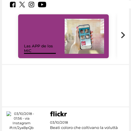
Las APP de los
I Mi
MiC
net
03/10/2018
Beati coloro che coltivano la voluttà