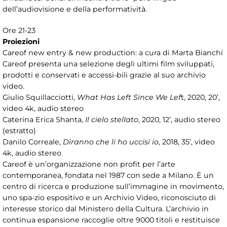
dell’audiovisione e della performatività.
Ore 21-23
Proiezioni
Careof new entry & new production: a cura di Marta Bianchi
Careof presenta una selezione degli ultimi film sviluppati,
prodotti e conservati e accessi-bili grazie al suo archivio
video.
Giulio Squillacciotti,
What Has Left Since We Lef
t, 2020, 20’,
video 4k, audio stereo
Caterina Erica Shanta,
Il cielo stellato
, 2020, 12’, audio stereo
(estratto)
Danilo Correale,
Diranno che li ho uccisi io
, 2018, 35’, video
4k, audio stereo
Careof è un’organizzazione non profit per l’arte
contemporanea, fondata nel 1987 con sede a Milano. È un
centro di ricerca e produzione sull’immagine in movimento,
uno spa-zio espositivo e un Archivio Video, riconosciuto di
interesse storico dal Ministero della Cultura. L’archivio in
continua espansione raccoglie oltre 9000 titoli e restituisce