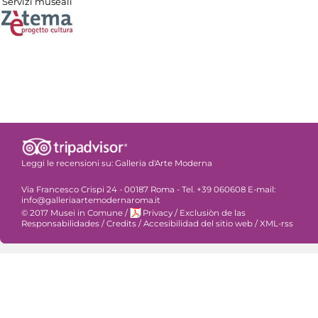
Servizi museali
Leggi le recensioni su:
Galleria d'Arte Moderna
Via Francesco Crispi 24 - 00187 Roma - Tel. +39 060608 E-mail:
info@galleriaartemodernaroma.it
© 2017 Musei in Comune
/
Privacy
/
Exclusiòn de las
Responsabilidades
/
Credits
/
Accesibilidad del sitio web
/
XML-rss