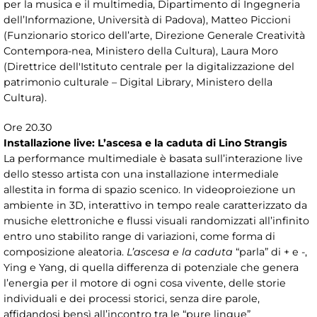
per la musica e il multimedia, Dipartimento di Ingegneria
dell’Informazione, Università di Padova), Matteo Piccioni
(Funzionario storico dell’arte, Direzione Generale Creatività
Contempora-nea, Ministero della Cultura), Laura Moro
(Direttrice dell'Istituto centrale per la digitalizzazione del
patrimonio culturale – Digital Library, Ministero della
Cultura).
Ore 20.30
Installazione live: L’ascesa e la caduta di Lino Strangis
La performance multimediale è basata sull’interazione live
dello stesso artista con una installazione intermediale
allestita in forma di spazio scenico. In videoproiezione un
ambiente in 3D, interattivo in tempo reale caratterizzato da
musiche elettroniche e flussi visuali randomizzati all’infinito
entro uno stabilito range di variazioni, come forma di
composizione aleatoria.
L’ascesa e la caduta
“parla” di + e -,
Ying e Yang, di quella differenza di potenziale che genera
l’energia per il motore di ogni cosa vivente, delle storie
individuali e dei processi storici, senza dire parole,
affidandosi bensì all’incontro tra le “pure lingue”