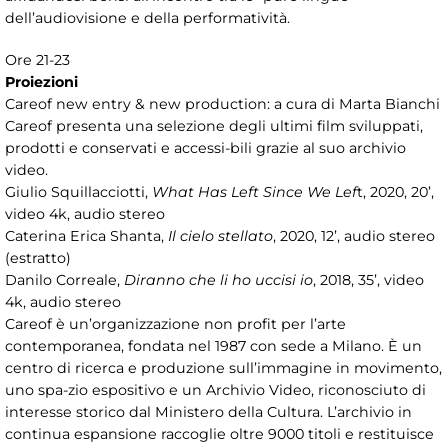
dell’audiovisione e della performatività.
Ore 21-23
Proiezioni
Careof new entry & new production: a cura di Marta Bianchi
Careof presenta una selezione degli ultimi film sviluppati,
prodotti e conservati e accessi-bili grazie al suo archivio
video.
Giulio Squillacciotti,
What Has Left Since We Lef
t, 2020, 20’,
video 4k, audio stereo
Caterina Erica Shanta,
Il cielo stellato
, 2020, 12’, audio stereo
(estratto)
Danilo Correale,
Diranno che li ho uccisi io
, 2018, 35’, video
4k, audio stereo
Careof è un’organizzazione non profit per l’arte
contemporanea, fondata nel 1987 con sede a Milano. È un
centro di ricerca e produzione sull’immagine in movimento,
uno spa-zio espositivo e un Archivio Video, riconosciuto di
interesse storico dal Ministero della Cultura. L’archivio in
continua espansione raccoglie oltre 9000 titoli e restituisce