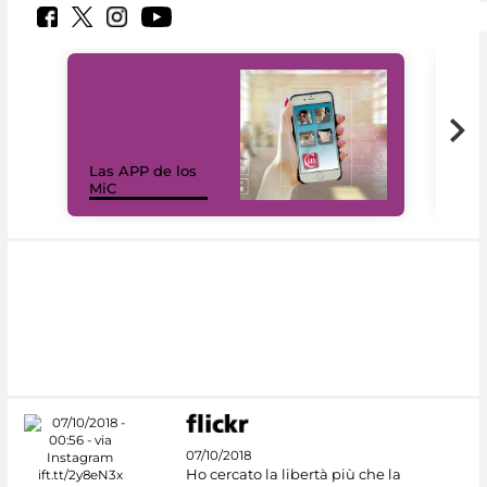
Las APP de los
I Mi
MiC
net
07/10/2018
Ho cercato la libertà più che la