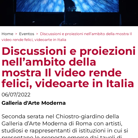
Home
>
Eventos
>
Discussioni e proiezioni nell’ambito della mostra Il
You are here
video rende felici, videoarte in Italia
Discussioni e proiezioni
nell’ambito della
mostra Il video rende
felici, videoarte in Italia
06/07/2022
Galleria d'Arte Moderna
Seconda serata nel Chiostro-giardino della
Galleria d’Arte Moderna di Roma con artisti,
studiosi e rappresentanti di istituzioni in cui si
presentano le proposte emerse dai tavoli di