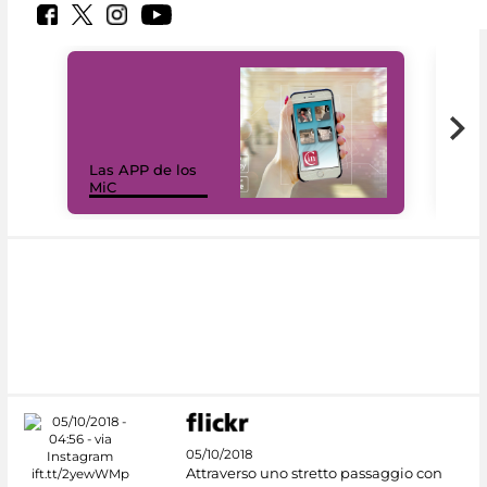
Las APP de los
I Mi
MiC
net
05/10/2018
Attraverso uno stretto passaggio con