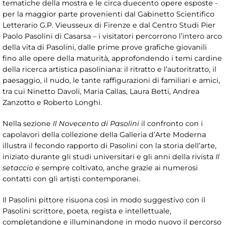
tematiche della mostra e le circa duecento opere esposte -
per la maggior parte provenienti dal Gabinetto Scientifico
Letterario G.P. Vieusseux di Firenze e dal Centro Studi Pier
Paolo Pasolini di Casarsa – i visitatori percorrono l’intero arco
della vita di Pasolini, dalle prime prove grafiche giovanili
fino alle opere della maturità, approfondendo i temi cardine
della ricerca artistica pasoliniana: il ritratto e l’autoritratto, il
paesaggio, il nudo, le tante raffigurazioni di familiari e amici,
tra cui Ninetto Davoli, Maria Callas, Laura Betti, Andrea
Zanzotto e Roberto Longhi.
Nella sezione
Il Novecento di Pasolini
il confronto con i
capolavori della collezione della Galleria d’Arte Moderna
illustra il fecondo rapporto di Pasolini con la storia dell’arte,
iniziato durante gli studi universitari e gli anni della rivista
Il
setaccio
e sempre coltivato, anche grazie ai numerosi
contatti con gli artisti contemporanei.
Il Pasolini pittore risuona così in modo suggestivo con il
Pasolini scrittore, poeta, regista e intellettuale,
completandone e illuminandone in modo nuovo il percorso