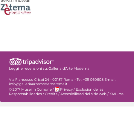
Servizi museali
Leggi le recensioni su:
Galleria d'Arte Moderna
Via Francesco Crispi 24 - 00187 Roma - Tel. +39 060608 E-mail:
info@galleriaartemodernaroma.it
© 2017 Musei in Comune
/
Privacy
/
Exclusiòn de las
Responsabilidades
/
Credits
/
Accesibilidad del sitio web
/
XML-rss