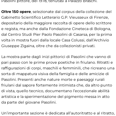
Pasolini pittore, del 1978, tenutasi a Palazzo Braschi.
Oltre 150 opere
, selezionate dal
corpus
della collezione del
Gabinetto Scientifico Letterario G.P. Vieusseux di Firenze,
depositario della maggiore raccolta di opere dello scrittore
e regista, ma anche dalla Fondazione Cineteca di Bologna,
dal Centro Studi Pier Paolo Pasolini di Casarsa, per la prima
volta in mostra fuori dalla locale Casa Colussi, dall’Archivio
Giuseppe Zigaina, oltre che da collezionisti privati.
La mostra parte dagli inizi pittorici di Pasolini che vanno di
pari passo con le prime prove poetiche in friulano. Ritratti e
raffigurazioni di corpi, maschili e femminili, che ricreano una
sorta di mappatura visiva della famiglia e delle amicizie di
Pasolini. Presenti anche nature morte e paesaggi rurali
friulani dal sapore fortemente intimista che, da altro punto
di vista, quello tecnico, documentano l’eccezionale abilità
artistica e la sperimentazione del pigmento messa in atto
da parte del giovane Pasolini.
Un’importante sezione è dedicata all’autoritratto e al ritratto,