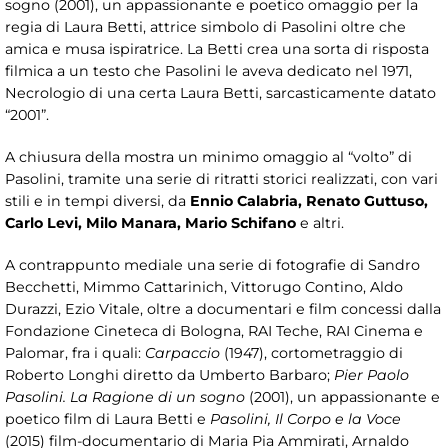
sogno (2001), un appassionante e poetico omaggio per la
regia di Laura Betti, attrice simbolo di Pasolini oltre che
amica e musa ispiratrice. La Betti crea una sorta di risposta
filmica a un testo che Pasolini le aveva dedicato nel 1971,
Necrologio di una certa Laura Betti, sarcasticamente datato
“2001”.
A chiusura della mostra un minimo omaggio al “volto” di
Pasolini, tramite una serie di ritratti storici realizzati, con vari
stili e in tempi diversi, da
Ennio Calabria, Renato Guttuso,
Carlo Levi, Milo Manara, Mario Schifano
e altri.
A contrappunto mediale una serie di fotografie di Sandro
Becchetti, Mimmo Cattarinich, Vittorugo Contino, Aldo
Durazzi, Ezio Vitale, oltre a documentari e film concessi dalla
Fondazione Cineteca di Bologna, RAI Teche, RAI Cinema e
Palomar, fra i quali:
Carpaccio
(1947), cortometraggio di
Roberto Longhi diretto da Umberto Barbaro;
Pier Paolo
Pasolini. La Ragione di un sogno
(2001), un appassionante e
poetico film di Laura Betti e
Pasolini, Il Corpo e la Voce
(2015) film-documentario di Maria Pia Ammirati, Arnaldo