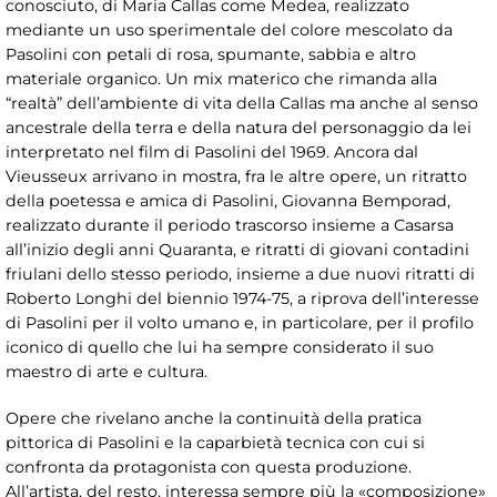
conosciuto, di Maria Callas come Medea, realizzato
mediante un uso sperimentale del colore mescolato da
Pasolini con petali di rosa, spumante, sabbia e altro
materiale organico. Un mix materico che rimanda alla
“realtà” dell’ambiente di vita della Callas ma anche al senso
ancestrale della terra e della natura del personaggio da lei
interpretato nel film di Pasolini del 1969. Ancora dal
Vieusseux arrivano in mostra, fra le altre opere, un ritratto
della poetessa e amica di Pasolini, Giovanna Bemporad,
realizzato durante il periodo trascorso insieme a Casarsa
all’inizio degli anni Quaranta, e ritratti di giovani contadini
friulani dello stesso periodo, insieme a due nuovi ritratti di
Roberto Longhi del biennio 1974-75, a riprova dell’interesse
di Pasolini per il volto umano e, in particolare, per il profilo
iconico di quello che lui ha sempre considerato il suo
maestro di arte e cultura.
Opere che rivelano anche la continuità della pratica
pittorica di Pasolini e la caparbietà tecnica con cui si
confronta da protagonista con questa produzione.
All’artista, del resto, interessa sempre più la «composizione»