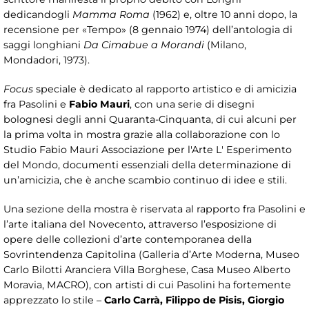
dedicandogli
Mamma Roma
(1962) e, oltre 10 anni dopo, la
recensione per «Tempo» (8 gennaio 1974) dell’antologia di
saggi longhiani
Da Cimabue a Morandi
(Milano,
Mondadori, 1973).
F
ocus
speciale è dedicato al rapporto artistico e di amicizia
fra Pasolini e
Fabio Mauri
, con una serie di disegni
bolognesi degli anni Quaranta-Cinquanta, di cui alcuni per
la prima volta in mostra grazie alla collaborazione con lo
Studio Fabio Mauri Associazione per l'Arte L' Esperimento
del Mondo, documenti essenziali della determinazione di
un’amicizia, che è anche scambio continuo di idee e stili.
Una sezione della mostra è riservata al rapporto fra Pasolini e
l’arte italiana del Novecento, attraverso l’esposizione di
opere delle collezioni d’arte contemporanea della
Sovrintendenza Capitolina (Galleria d’Arte Moderna, Museo
Carlo Bilotti Aranciera Villa Borghese, Casa Museo Alberto
Moravia, MACRO), con artisti di cui Pasolini ha fortemente
apprezzato lo stile –
Carlo Carrà, Filippo de Pisis, Giorgio