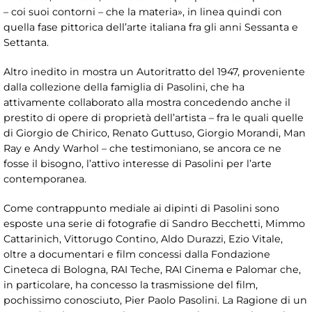
– coi suoi contorni – che la materia», in linea quindi con
quella fase pittorica dell’arte italiana fra gli anni Sessanta e
Settanta.
Altro inedito in mostra un Autoritratto del 1947, proveniente
dalla collezione della famiglia di Pasolini, che ha
attivamente collaborato alla mostra concedendo anche il
prestito di opere di proprietà dell’artista – fra le quali quelle
di Giorgio de Chirico, Renato Guttuso, Giorgio Morandi, Man
Ray e Andy Warhol – che testimoniano, se ancora ce ne
fosse il bisogno, l’attivo interesse di Pasolini per l’arte
contemporanea.
Come contrappunto mediale ai dipinti di Pasolini sono
esposte una serie di fotografie di Sandro Becchetti, Mimmo
Cattarinich, Vittorugo Contino, Aldo Durazzi, Ezio Vitale,
oltre a documentari e film concessi dalla Fondazione
Cineteca di Bologna, RAI Teche, RAI Cinema e Palomar che,
in particolare, ha concesso la trasmissione del film,
pochissimo conosciuto, Pier Paolo Pasolini. La Ragione di un