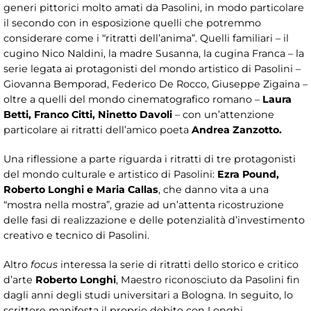
generi pittorici molto amati da Pasolini, in modo particolare
il secondo con in esposizione quelli che potremmo
considerare come i “ritratti dell’anima”. Quelli familiari – il
cugino Nico Naldini, la madre Susanna, la cugina Franca – la
serie legata ai protagonisti del mondo artistico di Pasolini –
Giovanna Bemporad, Federico De Rocco, Giuseppe Zigaina –
oltre a quelli del mondo cinematografico romano –
Laura
Betti, Franco Citti, Ninetto Davoli
– con un’attenzione
particolare ai ritratti dell’amico poeta
Andrea Zanzotto.
Una riflessione a parte riguarda i ritratti di tre protagonisti
del mondo culturale e artistico di Pasolini:
Ezra Pound,
Roberto Longhi e Maria Callas
, che danno vita a una
“mostra nella mostra”, grazie ad un’attenta ricostruzione
delle fasi di realizzazione e delle potenzialità d’investimento
creativo e tecnico di Pasolini.
Altro
focus
interessa la serie di ritratti dello storico e critico
d’arte
Roberto Longhi
, Maestro riconosciuto da Pasolini fin
dagli anni degli studi universitari a Bologna. In seguito, lo
scrittore manifesta il proprio debito con Longhi