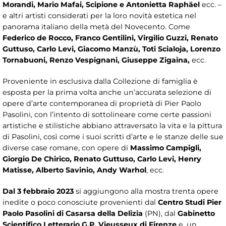
Morandi, Mario Mafai, Scipione e Antonietta Raphäel
ecc. –
e altri artisti considerati per la loro novità estetica nel
panorama italiano della metà del Novecento. Come
Federico de Rocco, Franco Gentilini, Virgilio Guzzi, Renato
Guttuso, Carlo Levi, Giacomo Manzù, Toti Scialoja, Lorenzo
Tornabuoni, Renzo Vespignani, Giuseppe Zigaina,
ecc.
Proveniente in esclusiva dalla Collezione di famiglia è
esposta per la prima volta anche un’accurata selezione di
opere d’arte contemporanea di proprietà di Pier Paolo
Pasolini, con l’intento di sottolineare come certe passioni
artistiche e stilistiche abbiano attraversato la vita e la pittura
di Pasolini, così come i suoi scritti d’arte e le stanze delle sue
diverse case romane, con opere di
Massimo Campigli,
Giorgio De Chirico, Renato Guttuso, Carlo Levi, Henry
Matisse, Alberto Savinio, Andy Warhol
, ecc.
Dal 3 febbraio 2023
si aggiungono alla mostra trenta opere
inedite o poco conosciute provenienti dal
Centro Studi Pier
Paolo Pasolini di Casarsa della Delizia
(PN), dal
Gabinetto
Scientifico Letterario G.P. Vieusseux di Firenze
e, un