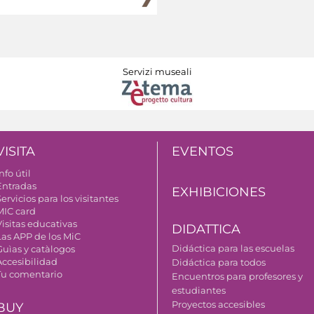
Servizi museali
VISITA
EVENTOS
nfo útil
Entradas
EXHIBICIONES
ervicios para los visitantes
MIC card
Visitas educativas
DIDATTICA
Las APP de los MiC
Didáctica para las escuelas
Guìas y catàlogos
Accesibilidad
Didáctica para todos
Tu comentario
Encuentros para profesores y
estudiantes
Proyectos accesibles
BUY