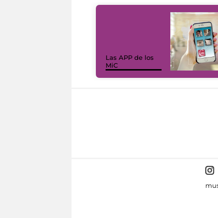
Las APP de los
MiC
mus