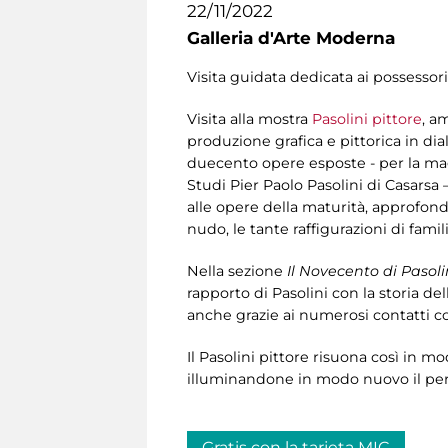
22/11/2022
Galleria d'Arte Moderna
Visita guidata dedicata ai possessori
Visita alla mostra
Pasolini pittore
, a
produzione grafica e pittorica in dia
duecento opere esposte - per la mag
Studi Pier Paolo Pasolini di Casarsa –
alle opere della maturità, approfondend
nudo, le tante raffigurazioni di fami
Nella sezione
Il Novecento di Pasoli
rapporto di Pasolini con la storia dell
anche grazie ai numerosi contatti co
Il Pasolini pittore risuona così in m
illuminandone in modo nuovo il perc
Gratis con la tarjeta MIC