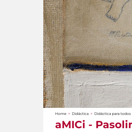
Home
>
Didáctica
>
Didáctica para todos
You are here
aMICi - Pasolin