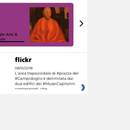
7 nuovi in-
painting tour
sulla piattaforma
le Arts &
Google Arts &
ure
Culture
08/10/2018
L'area trapezoidale di #piazza del
#Campidoglio è delimitata dai
due edifici dei #MuseiCapitolini
contrapposti, che