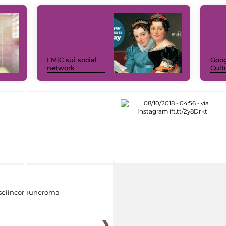
I MiC sui social
Goog
network
Cult
eiincomuneroma