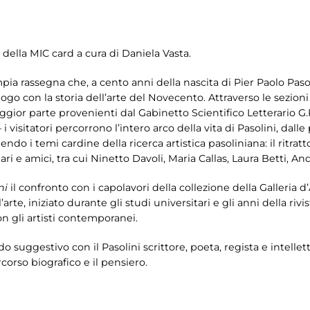
 della MIC card a cura di Daniela Vasta.
mpia rassegna che, a cento anni della nascita di Pier Paolo Pasol
logo con la storia dell’arte del Novecento. Attraverso le sezion
gior parte provenienti dal Gabinetto Scientifico Letterario G.
 i visitatori percorrono l’intero arco della vita di Pasolini, dall
o i temi cardine della ricerca artistica pasoliniana: il ritratto e
liari e amici, tra cui Ninetto Davoli, Maria Callas, Laura Betti,
ni
il confronto con i capolavori della collezione della Galleria d
’arte, iniziato durante gli studi universitari e gli anni della rivis
n gli artisti contemporanei.
odo suggestivo con il Pasolini scrittore, poeta, regista e intel
orso biografico e il pensiero.