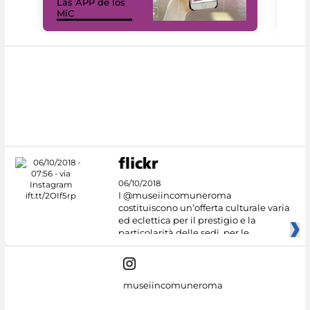
Las APP de los
I Mi
MiC
net
06/10/2018
I @museiincomuneroma
costituiscono un’offerta culturale varia
ed eclettica per il prestigio e la
particolarità delle sedi, per le
museiincomuneroma