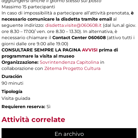
aggiungersi anche il giorno stesso sul posto
Massimo
15 partecipanti
In caso di impossibilità a partecipare all’attività prenotata,
è
necessario comunicare la disdetta tramite email
al
seguente indirizzo:
disdetta.visite@060608.it
(dal lun.al giov.
ore 8.30 – 17.00/ ven. ore 8.30 – 13.30). In alternativa, è
necessario chiamare il
Contact Center 060608
(attivo tutti i
giorni dalle ore 9.00 alle 19.00)
CONSULTARE SEMPRE LA PAGINA
AVVISI
prima di
programmare la visita al museo
Organizzazione:
Sovrintendenza Capitolina
in
collaborazione con
Zètema Progetto Cultura
Duración
90 minuti
Tipología
Visita guiada
Requieren reserva:
Sì
Attività correlate
En archivo