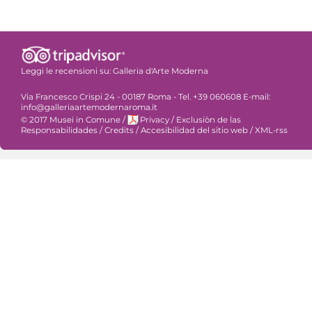
Leggi le recensioni su:
Galleria d'Arte Moderna
Via Francesco Crispi 24 - 00187 Roma - Tel. +39 060608 E-mail:
info@galleriaartemodernaroma.it
© 2017 Musei in Comune
/
Privacy
/
Exclusiòn de las
Responsabilidades
/
Credits
/
Accesibilidad del sitio web
/
XML-rss