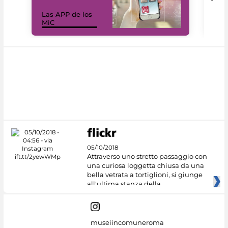
Las APP de los
I Mi
MiC
net
05/10/2018
Attraverso uno stretto passaggio con
una curiosa loggetta chiusa da una
bella vetrata a tortiglioni, si giunge
all'ultima stanza della
museiincomuneroma