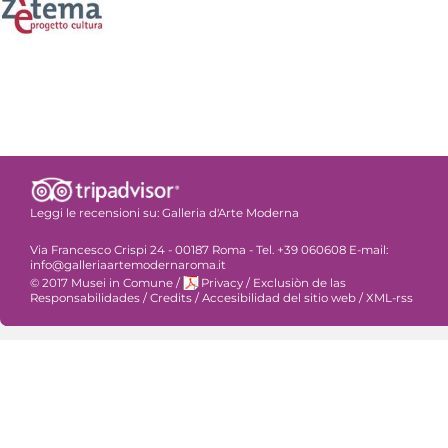
Leggi le recensioni su:
Galleria d'Arte Moderna
Via Francesco Crispi 24 - 00187 Roma - Tel. +39 060608 E-mail:
info@galleriaartemodernaroma.it
© 2017 Musei in Comune
/
Privacy
/
Exclusiòn de las
Responsabilidades
/
Credits
/
Accesibilidad del sitio web
/
XML-rss