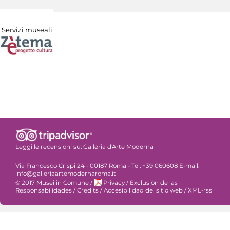
Servizi museali
Leggi le recensioni su:
Galleria d'Arte Moderna
Via Francesco Crispi 24 - 00187 Roma - Tel. +39 060608 E-mail:
info@galleriaartemodernaroma.it
© 2017 Musei in Comune
/
Privacy
/
Exclusiòn de las
Responsabilidades
/
Credits
/
Accesibilidad del sitio web
/
XML-rss