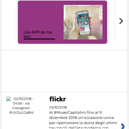
Las APP de los
I Mi
MiC
net
02/10/2018
Ai #MuseiCapitolini fino al 9
dicembre 2018 un’occasione unica
per ripercorrere la storia degli ultimi
tre concili dell’età moderna con