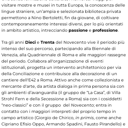
visitare mostre e musei in tutta Europa, la conoscenza delle
lingue straniere, un’ampia e selezionata biblioteca privata
permettono a Nino Bertoletti, fin da giovane, di coltivare
contemporaneamente interessi diversi, per lo più orientati
in ambito artistico, intrecciando
passione
e
professione
.
Tra gli anni
Dieci
e
Trenta
del Novecento vive il periodo più
intenso del suo percorso, partecipando alla Biennale di
Venezia, alla Quadriennale di Roma e alle maggiori rassegne
del periodo. Collabora all'organizzazione di eventi
istituzionali, progetta un intervento architettonico per via
della Conciliazione e contribuisce alla decorazione di un
cantiere dell'E42 a Roma. Attivo anche come collezionista e
mercante d'arte, da artista dialoga in prima persona sia con
gli ambienti d’avanguardia (il gruppo de “La Casa”, di Villa
Strohl Fern e della
Secessione
a Roma) sia con i cosiddetti
“neo-classici” e con il gruppo del
Novecento
; entra in
contatto con i maggiori interpreti del proprio tempo in
campo artistico (Giorgio de Chirico,
in primis
, come anche
Cipriano Efisio Oppo, Armando Spadini, Fausto Pirandello) e