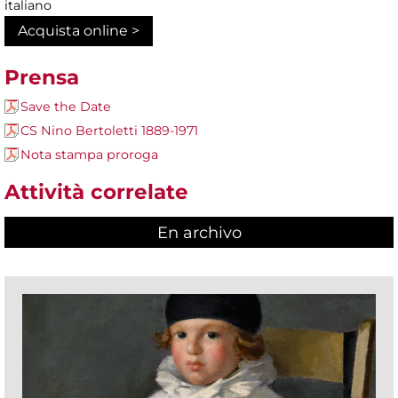
italiano
Acquista online >
Prensa
Save the Date
CS Nino Bertoletti 1889-1971
Nota stampa proroga
Attività correlate
En archivo