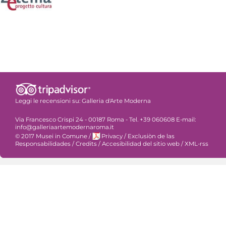
Leggi le recensioni su:
Galleria d'Arte Moderna
Via Francesco Crispi 24 - 00187 Roma - Tel. +39 060608 E-mail:
info@galleriaartemodernaroma.it
© 2017 Musei in Comune
/
Privacy
/
Exclusiòn de las
Responsabilidades
/
Credits
/
Accesibilidad del sitio web
/
XML-rss