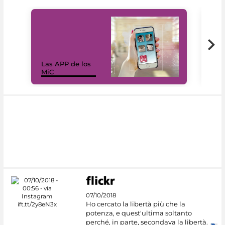
Las APP de los
I Mi
MiC
net
07/10/2018
Ho cercato la libertà più che la
potenza, e quest'ultima soltanto
perché, in parte, secondava la libertà.