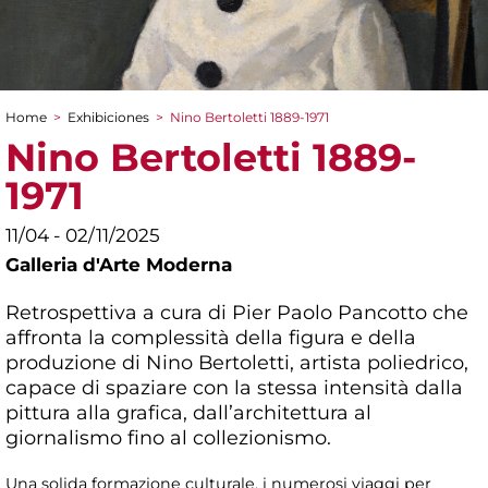
Home
>
Exhibiciones
>
Nino Bertoletti 1889-1971
You are here
Nino Bertoletti 1889-
1971
11/04 - 02/11/2025
Galleria d'Arte Moderna
Retrospettiva a cura di Pier Paolo Pancotto che
affronta la complessità della figura e della
produzione di Nino Bertoletti, artista poliedrico,
capace di spaziare con la stessa intensità dalla
pittura alla grafica, dall’architettura al
giornalismo fino al collezionismo.
Una solida formazione culturale, i numerosi viaggi per