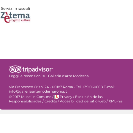
Servizi museali
Leggi le recensioni su:
Galleria d'Arte Moderna
Via Francesco Crispi 24 - 00187 Roma - Tel. +39 060608 E-mail:
info@galleriaartemodernaroma.it
© 2017 Musei in Comune
/
Privacy
/
Exclusiòn de las
Responsabilidades
/
Credits
/
Accesibilidad del sitio web
/
XML-rss