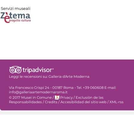
Servizi museali
Leggi le recensioni su:
Galleria d'Arte Moderna
Via Francesco Crispi 24 - 00187 Roma - Tel. +39 060608 E-mail:
info@galleriaartemodernaroma.it
© 2017 Musei in Comune
/
Privacy
/
Exclusiòn de las
Responsabilidades
/
Credits
/
Accesibilidad del sitio web
/
XML-rss