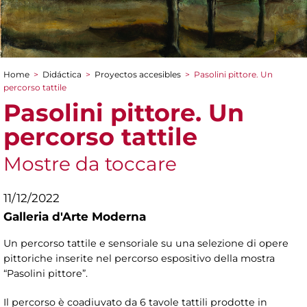
Home
>
Didáctica
>
Proyectos accesibles
>
Pasolini pittore. Un
You are here
percorso tattile
Pasolini pittore. Un
percorso tattile
Mostre da toccare
11/12/2022
Galleria d'Arte Moderna
Un percorso tattile e sensoriale su una selezione di opere
pittoriche inserite nel percorso espositivo della mostra
“Pasolini pittore”.
Il percorso è coadiuvato da 6 tavole tattili prodotte in