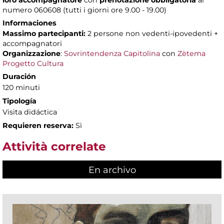
loro accompagnatore
con
prenotazione obbligatoria
al
numero 060608 (tutti i giorni ore 9.00 - 19.00)
Informaciones
Massimo partecipanti:
2 persone non vedenti-ipovedenti +
accompagnatori
Organizzazione
:
Sovrintendenza Capitolina
con
Zètema
Progetto Cultura
Duración
120 minuti
Tipología
Visita didáctica
Requieren reserva:
Sì
Attività correlate
En archivo