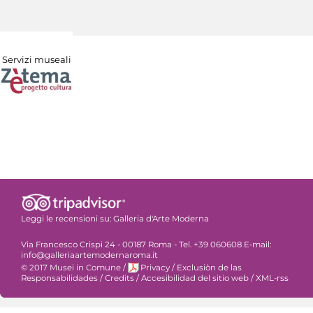
Servizi museali
Leggi le recensioni su:
Galleria d'Arte Moderna
Via Francesco Crispi 24 - 00187 Roma - Tel. +39 060608 E-mail:
info@galleriaartemodernaroma.it
© 2017 Musei in Comune
/
Privacy
/
Exclusiòn de las
Responsabilidades
/
Credits
/
Accesibilidad del sitio web
/
XML-rss