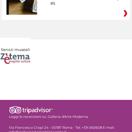
#5
Servizi museali
Leggi le recensioni su:
Galleria d'Arte Moderna
Via Francesco Crispi 24 - 00187 Roma - Tel. +39 060608 E-mail:
info@galleriaartemodernaroma.it