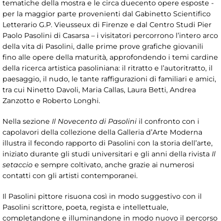
tematiche della mostra e le circa duecento opere esposte -
per la maggior parte provenienti dal Gabinetto Scientifico
Letterario G.P. Vieusseux di Firenze e dal Centro Studi Pier
Paolo Pasolini di Casarsa – i visitatori percorrono l’intero arco
della vita di Pasolini, dalle prime prove grafiche giovanili
fino alle opere della maturità, approfondendo i temi cardine
della ricerca artistica pasoliniana: il ritratto e l’autoritratto, il
paesaggio, il nudo, le tante raffigurazioni di familiari e amici,
tra cui Ninetto Davoli, Maria Callas, Laura Betti, Andrea
Zanzotto e Roberto Longhi.
Nella sezione
Il Novecento di Pasolini
il confronto con i
capolavori della collezione della Galleria d’Arte Moderna
illustra il fecondo rapporto di Pasolini con la storia dell’arte,
iniziato durante gli studi universitari e gli anni della rivista
Il
setaccio
e sempre coltivato, anche grazie ai numerosi
contatti con gli artisti contemporanei.
Il Pasolini pittore risuona così in modo suggestivo con il
Pasolini scrittore, poeta, regista e intellettuale,
completandone e illuminandone in modo nuovo il percorso