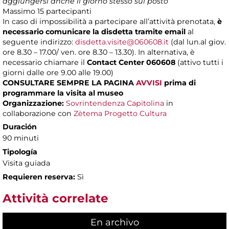
aggiungersi anche il giorno stesso sul posto
Massimo
15 partecipanti
In caso di impossibilità a partecipare all’attività prenotata,
è
necessario comunicare la disdetta tramite email
al
seguente indirizzo:
disdetta.visite@060608.it
(dal lun.al giov.
ore 8.30 – 17.00/ ven. ore 8.30 – 13.30). In alternativa, è
necessario chiamare il
Contact Center 060608
(attivo tutti i
giorni dalle ore 9.00 alle 19.00)
CONSULTARE SEMPRE LA PAGINA
AVVISI
prima di
programmare la visita al museo
Organizzazione:
Sovrintendenza Capitolina
in
collaborazione con
Zètema Progetto Cultura
Duración
90 minuti
Tipología
Visita guiada
Requieren reserva:
Sì
Attività correlate
En archivo