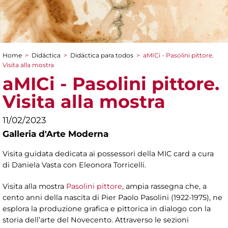
Home
>
Didáctica
>
Didáctica para todos
>
aMICi - Pasolini pittore.
You are here
Visita alla mostra
aMICi - Pasolini pittore.
Visita alla mostra
11/02/2023
Galleria d'Arte Moderna
Visita guidata dedicata ai possessori della MIC card a cura
di Daniela Vasta con Eleonora Torricelli.
Visita alla mostra
Pasolini pittore
, ampia rassegna che, a
cento anni della nascita di Pier Paolo Pasolini (1922-1975), ne
esplora la produzione grafica e pittorica in dialogo con la
storia dell’arte del Novecento. Attraverso le sezioni