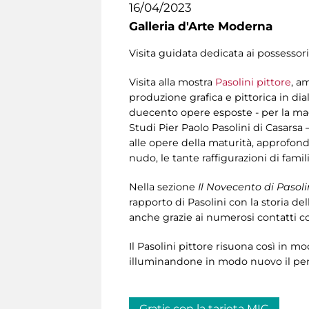
16/04/2023
Galleria d'Arte Moderna
Visita guidata dedicata ai possessori
Visita alla mostra
Pasolini pittore
, a
produzione grafica e pittorica in dia
duecento opere esposte - per la mag
Studi Pier Paolo Pasolini di Casarsa –
alle opere della maturità, approfondend
nudo, le tante raffigurazioni di fami
Nella sezione
Il Novecento di Pasoli
rapporto di Pasolini con la storia dell
anche grazie ai numerosi contatti co
Il Pasolini pittore risuona così in m
illuminandone in modo nuovo il perc
Gratis con la tarjeta MIC