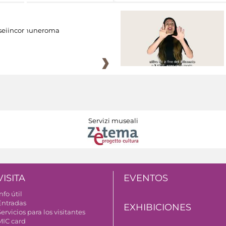
eiincomuneroma
Servizi museali
VISITA
EVENTOS
nfo útil
Entradas
EXHIBICIONES
ervicios para los visitantes
MIC card