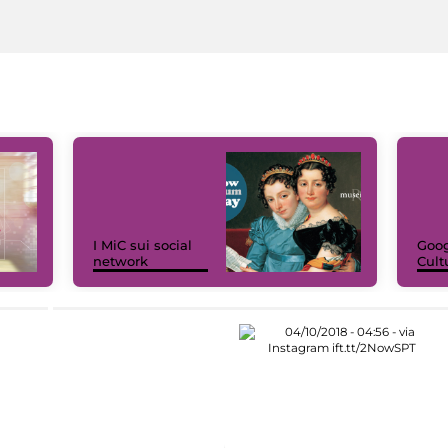
I MiC sui social
Goog
network
Cult