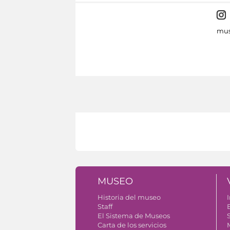
mus
MUSEO
Historia del museo
I
Staff
El Sistema de Museos
S
Carta de los servicios