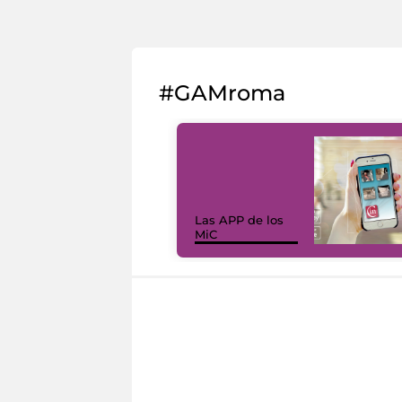
#GAMroma
Las APP de los
MiC