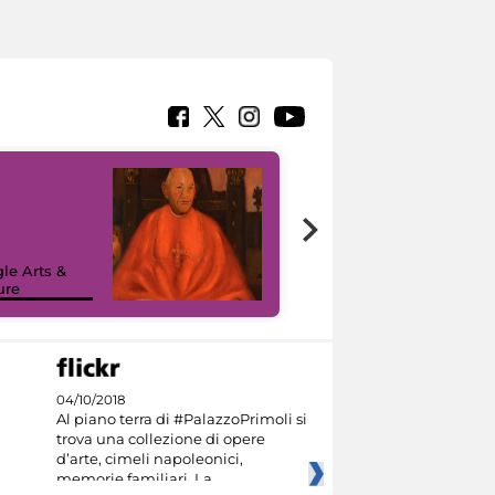
7 nuovi in-
painting tour
sulla piattaforma
le Arts &
Google Arts &
ure
Culture
04/10/2018
Al piano terra di #PalazzoPrimoli si
trova una collezione di opere
d’arte, cimeli napoleonici,
memorie familiari. La