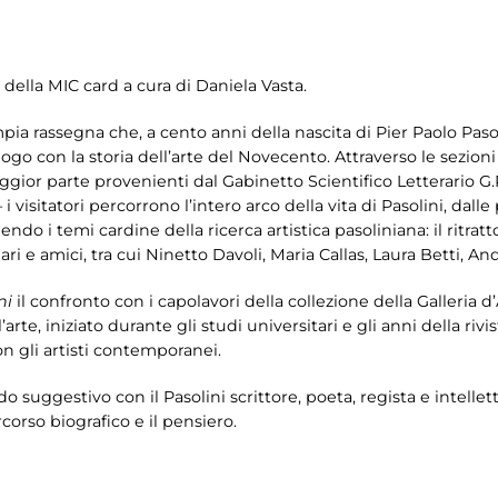
 della MIC card a cura di Daniela Vasta.
mpia rassegna che, a cento anni della nascita di Pier Paolo Pasol
logo con la storia dell’arte del Novecento. Attraverso le sezion
gior parte provenienti dal Gabinetto Scientifico Letterario G.
 i visitatori percorrono l’intero arco della vita di Pasolini, dall
o i temi cardine della ricerca artistica pasoliniana: il ritratto e
liari e amici, tra cui Ninetto Davoli, Maria Callas, Laura Betti,
ni
il confronto con i capolavori della collezione della Galleria d
’arte, iniziato durante gli studi universitari e gli anni della rivis
n gli artisti contemporanei.
odo suggestivo con il Pasolini scrittore, poeta, regista e intel
orso biografico e il pensiero.