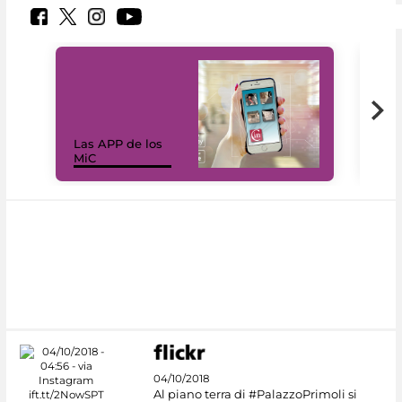
Las APP de los
I Mi
MiC
net
04/10/2018
Al piano terra di #PalazzoPrimoli si