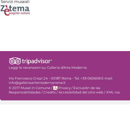
Servizi museali
Leggi le recensioni su:
Galleria d'Arte Moderna
Via Francesco Crispi 24 - 00187 Roma - Tel. +39 060608 E-mail:
info@galleriaartemodernaroma.it
© 2017 Musei in Comune
/
Privacy
/
Exclusiòn de las
Responsabilidades
/
Credits
/
Accesibilidad del sitio web
/
XML-rss