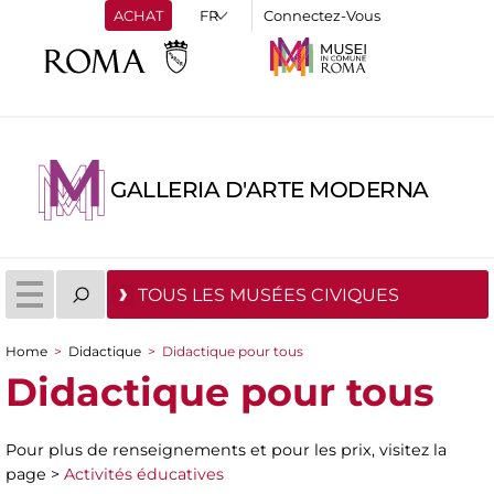
ACHAT
Connectez-Vous
GALLERIA D'ARTE MODERNA
TOUS LES MUSÉES CIVIQUES
Home
>
Didactique
>
Didactique pour tous
You are here
Didactique pour tous
Pour plus de renseignements et pour les prix, visitez la
page >
Activités éducatives