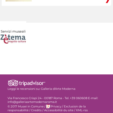
Servizi museali
Leggi le recensioni su:
Galleria d'Arte Moderna
Via Francesco Crispi 24 - 00187 Roma - Tel. +39 060608 E-mail:
info@galleriaartemodernaroma.it
© 2017 Musei in Comune
/
Privacy
/
Exclusion de la
responsabilité
/
Credits
/
Accessibilité du site
/
XML-rss