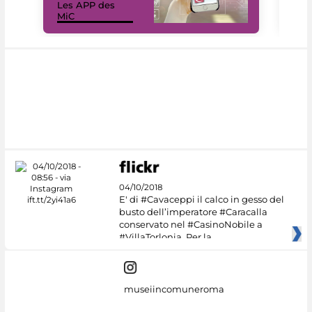
Les APP des
Les
MiC
rés
04/10/2018
E' di #Cavaceppi il calco in gesso del
busto dell’imperatore #Caracalla
conservato nel #CasinoNobile a
#VillaTorlonia. Per la
museiincomuneroma