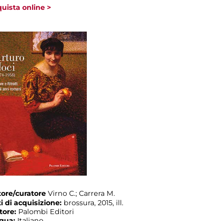
uista online >
ore/curatore
Virno C.; Carrera M.
i di acquisizione:
brossura, 2015, ill.
tore:
Palombi Editori
ngua:
Italiano