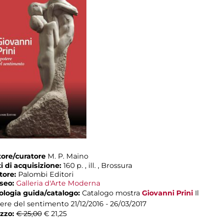
ore/curatore
M. P. Maino
i di acquisizione:
160 p. , ill. , Brossura
tore:
Palombi Editori
seo:
Galleria d'Arte Moderna
ologia guida/catalogo:
Catalogo mostra
Giovanni Prini
Il
ere del sentimento
21/12/2016 - 26/03/2017
zzo:
€ 25,00
€ 21,25