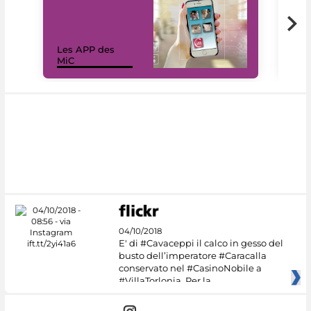
Les APP des
Les
MiC
rés
04/10/2018
E' di #Cavaceppi il calco in gesso del
busto dell’imperatore #Caracalla
conservato nel #CasinoNobile a
#VillaTorlonia. Per la