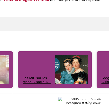
par
Zètema Progetto Cultura
en charge de Roma Capitale.
Les MiC sur les
Goog
réseaux sociaux
Cult