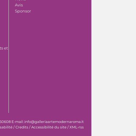
Avis
Sponsor
s et
 060608 E-mail: info@galleriaartemodernaroma.it
sabilité
/
Credits
/
Accessibilité du site
/
XML-rss