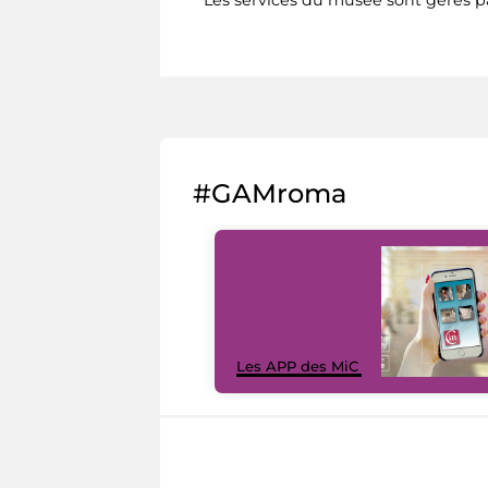
Les services du musée sont gérés 
#GAMroma
Les APP des MiC