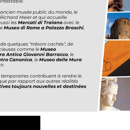
ontestable.
us ancien musée public du monde, le
 Richard Meier et qui accueille
ussi les
Mercati di Traiano
avec le
le
Museo di Rome a Palazzo Braschi
,
de quelques "trésors cachés", de
récieuses comme le
Museo
ra Antica Giovanni Barracco
, le
etro Canonica
, le
Museo delle Mura
ir.
 temporaires contribuent à rendre le
ue par rapport aux autres réalités
atives toujours nouvelles et destinées