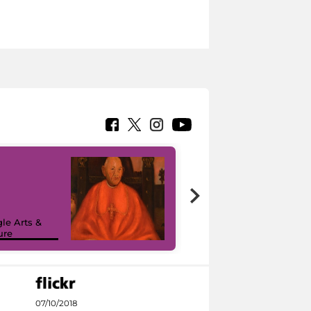
7 nuovi in-
painting tour
sulla piattaforma
le Arts &
Google Arts &
ure
Culture
07/10/2018