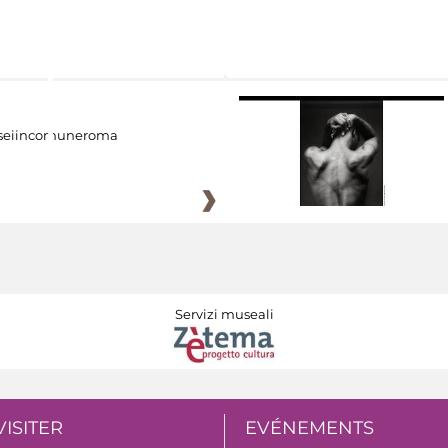
eiincomuneroma
Servizi museali
VISITER
EVÉNEMENTS