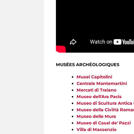
MUSÉES ARCHÉOLOGIQUES
Musei Capitolini
Centrale Montemartini
Mercati di Traiano
Museo dell'Ara Pacis
Museo di Scultura Antica
Museo della Civiltà Roma
Museo delle Mura
Museo di Casal de' Pazzi
Villa di Massenzio