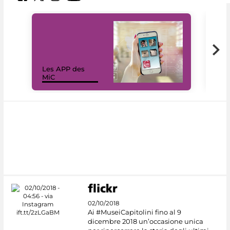
Les APP des
Les
MiC
rés
02/10/2018
Ai #MuseiCapitolini fino al 9
dicembre 2018 un’occasione unica