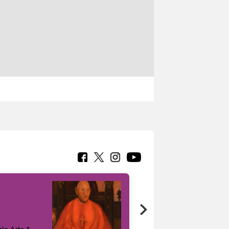
7 nuovi in-
painting tour
sulla piattaforma
le Arts &
Google Arts &