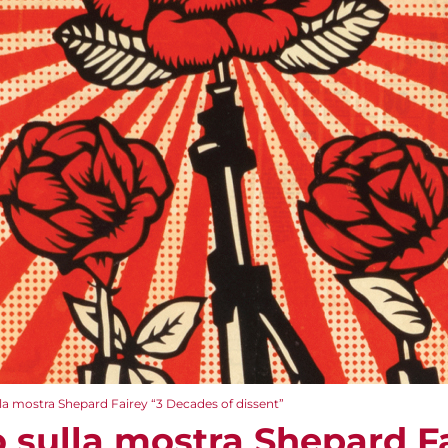
la mostra Shepard Fairey “3 Decades of dissent”
 sulla mostra Shepard Fa