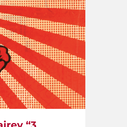
irey “3