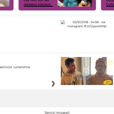
réseaux sociaux
Cult
eiincomuneroma
Servizi museali