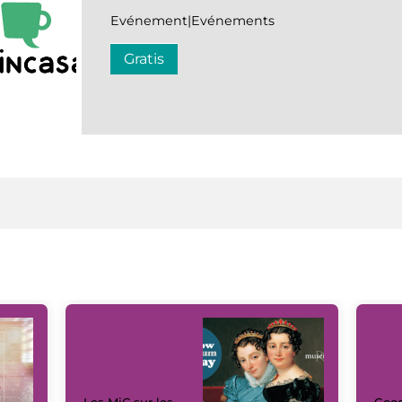
Evénement|Evénements
Gratis
Les MiC sur les
Goog