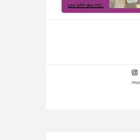
Les APP des MiC
mus