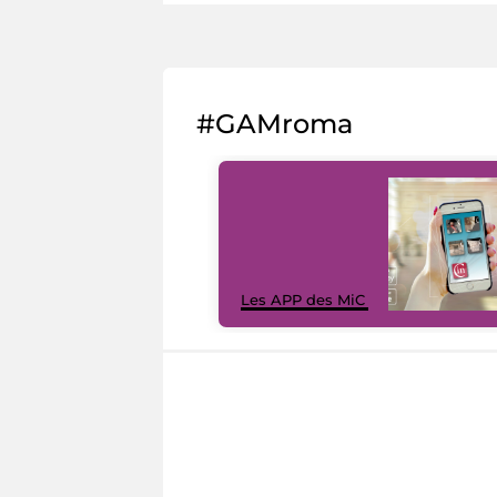
#GAMroma
Les APP des MiC