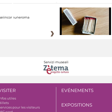
eiincomuneroma
Servizi museali
VISITER
EVÉNEMENTS
nfos utiles
illets
EXPOSITIONS
ervices pour les visiteurs
MIC card