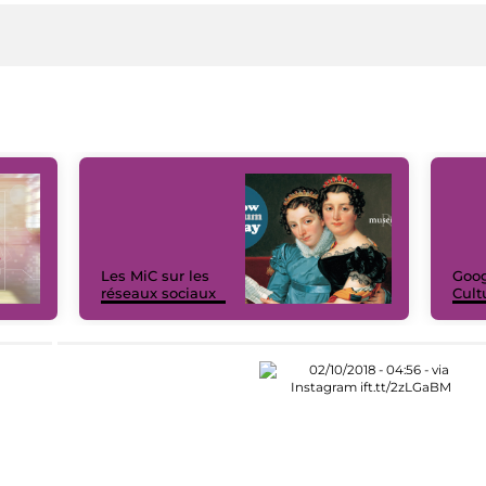
Les MiC sur les
Goog
réseaux sociaux
Cult