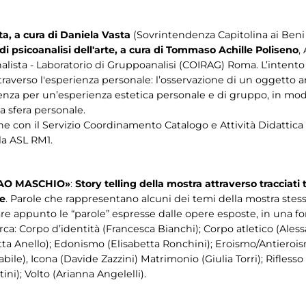
ta, a cura di Daniela Vasta
(Sovrintendenza Capitolina ai Beni C
 di psicoanalisi dell'arte, a cura di Tommaso Achille Poliseno
,
lista - Laboratorio di Gruppoanalisi (COIRAG) Roma. L’intento d
ttraverso l'esperienza personale: l’osservazione di un oggetto 
tenza per un’esperienza estetica personale e di gruppo, in mo
la sfera personale.
one con il Servizio Coordinamento Catalogo e Attività Didattica
la ASL RM1.
CIAO MASCHIO»
:
Story telling della mostra attraverso tracciati 
re
. Parole che rappresentano alcuni dei temi della mostra stess
are appunto le “parole” espresse dalle opere esposte, in una for
circa: Corpo d’identità (Francesca Bianchi); Corpo atletico (Al
tta Anello); Edonismo (Elisabetta Ronchini); Eroismo/Antierois
tabile), Icona (Davide Zazzini) Matrimonio (Giulia Torri); Rifless
ni); Volto (Arianna Angelelli).