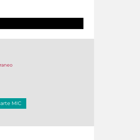
oraneo
carte MIC