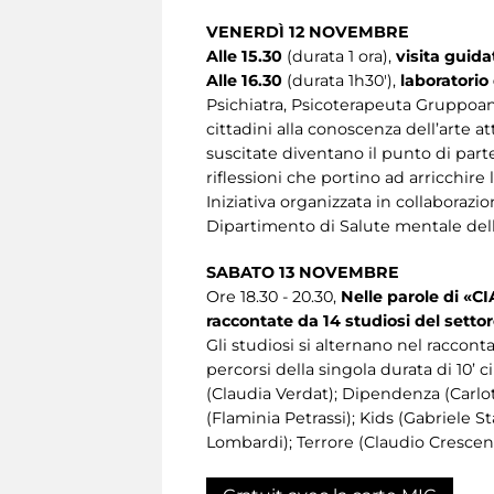
VENERDÌ 12 NOVEMBRE
Alle 15.30
(durata 1 ora),
visita guida
Alle 16.30
(durata 1h30'),
laboratorio
Psichiatra, Psicoterapeuta Gruppoana
cittadini alla conoscenza dell’arte a
suscitate diventano il punto di par
riflessioni che portino ad arricchire 
Iniziativa organizzata in collaborazi
Dipartimento di Salute mentale del
SABATO 13 NOVEMBRE
Ore 18.30 - 20.30,
Nelle parole di «
raccontate da 14 studiosi del setto
Gli studiosi si alternano nel raccont
percorsi della singola durata di 10’ 
(Claudia Verdat); Dipendenza (Carlo
(Flaminia Petrassi); Kids (Gabriele S
Lombardi); Terrore (Claudio Crescenti