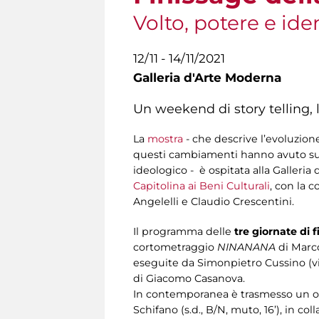
Volto, potere e i
12/11 - 14/11/2021
Galleria d'Arte Moderna
Un weekend di story telling, l
La
mostra
- che descrive l’evoluzion
questi cambiamenti hanno avuto sull
ideologico - è ospitata alla Galler
Capitolina ai Beni Culturali
, con la 
Angelelli e Claudio Crescentini.
Il programma delle
tre giornate di 
cortometraggio
NINANANA
di Marco
eseguite da Simonpietro Cussino (vi
di Giacomo Casanova.
In contemporanea è trasmesso un omagg
Schifano (s.d., B/N, muto, 16’), in c