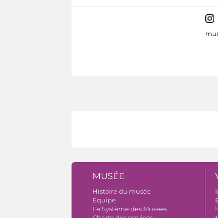
mus
MUSÉE
Histoire du musée
I
Equipe
B
Le Système des Musées
S
Charte des services