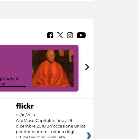
7 nuovi in-
painting tour
sulla piattaforma
le Arts &
Google Arts &
ure
Culture
02/10/2018
Ai #MuseiCapitolini fino al 9
dicembre 2018 un’occasione unica
per ripercorrere la storia degli
ultimi tre concili dell’età