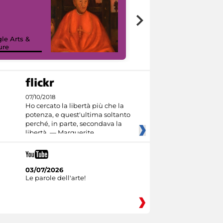
7 nuovi in-
painting tour
sulla piattaforma
le Arts &
Google Arts &
ure
Culture
07/10/2018
Ho cercato la libertà più che la
potenza, e quest'ultima soltanto
perché, in parte, secondava la
libertà. — Marguerite
03/07/2026
Le parole dell'arte!