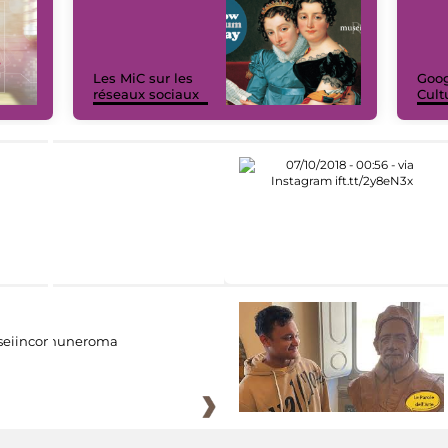
Les MiC sur les
Goog
réseaux sociaux
Cult
eiincomuneroma