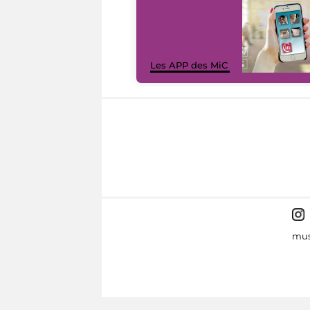
Les APP des MiC
mus