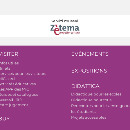
Servizi museali
VISITER
EVÉNEMENTS
nfos utiles
illets
EXPOSITIONS
ervices pour les visiteurs
MIC card
Activités éducatives
DIDATTICA
Les APP des MiC
Didactique pour les écoles
Guides et catalogues
ccessibilité
Didactique pour tous
Votre jugement
Rencontres pour les enseignant
les étudiants
Projets accessibles
BUY