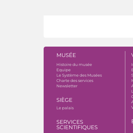
MUSÉE
Histoire du musée
I
Equipe
B
Le Système des Musées
S
Charte des services
Newsletter
SIÈGE
A
Le palais
SERVICES
SCIENTIFIQUES