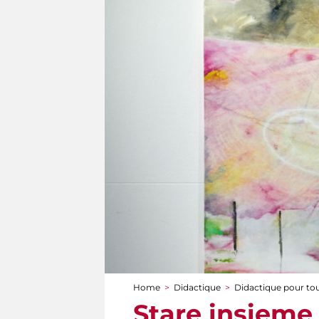
Home
>
Didactique
>
Didactique pour to
You are here
Stare insieme 