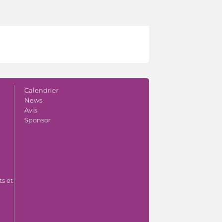
Calendrier
News
Avis
Sponsor
s et