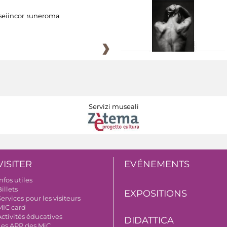
eiincomuneroma
Servizi museali
VISITER
EVÉNEMENTS
nfos utiles
illets
EXPOSITIONS
ervices pour les visiteurs
MIC card
Activités éducatives
DIDATTICA
Les APP des MiC