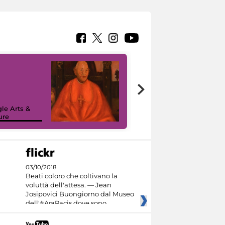
7 nuovi in-
painting tour
sulla piattaforma
le Arts &
Google Arts &
ure
Culture
03/10/2018
Beati coloro che coltivano la
voluttà dell'attesa. — Jean
Josipovici Buongiorno dal Museo
dell'#AraPacis dove sono