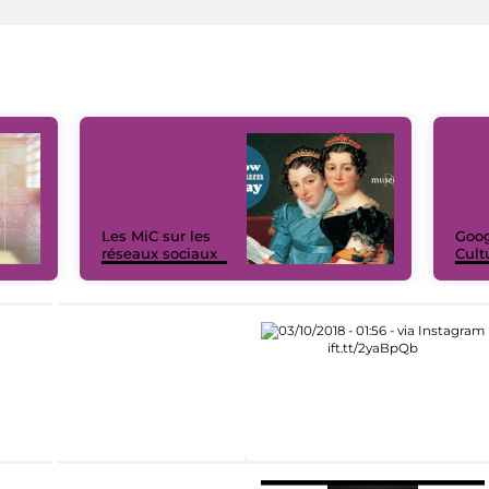
Les MiC sur les
Goog
réseaux sociaux
Cult