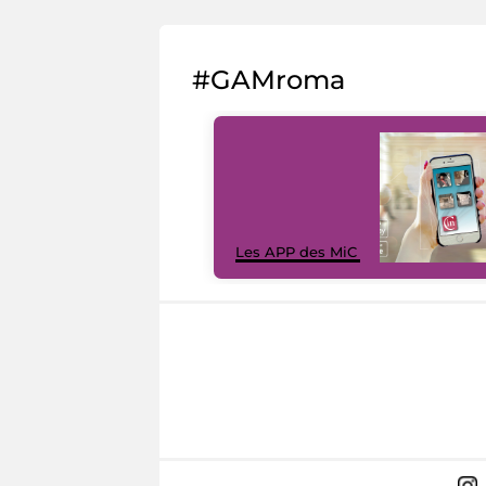
#GAMroma
Les APP des MiC