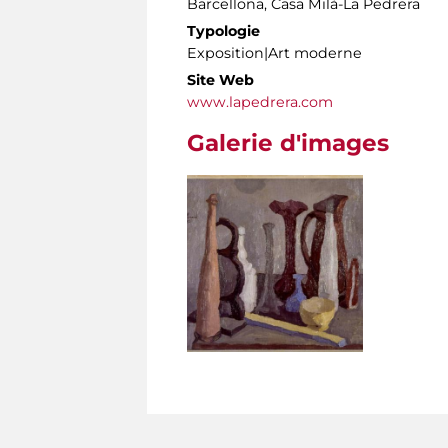
Barcellona, Casa Milà-La Pedrera
Typologie
Exposition|Art moderne
Site Web
www.lapedrera.com
Galerie d'images