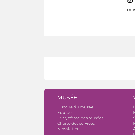
mus
MUSÉE
Histoire du musée
I
Equipe
B
Le Système des Musées
S
Charte des services
Newsletter