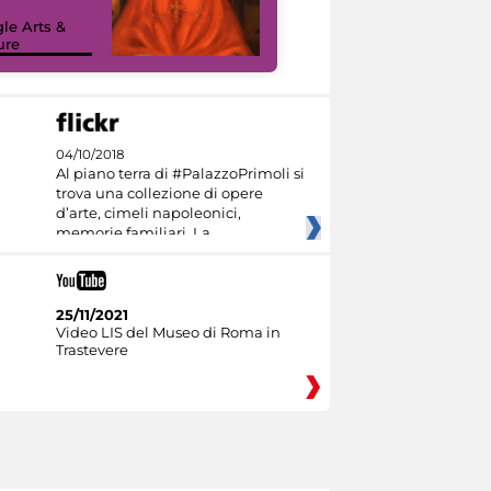
sulla piattaforma
le Arts &
Google Arts &
ure
Culture
04/10/2018
Al piano terra di #PalazzoPrimoli si
trova una collezione di opere
d’arte, cimeli napoleonici,
memorie familiari. La
25/11/2021
Video LIS del Museo di Roma in
Trastevere