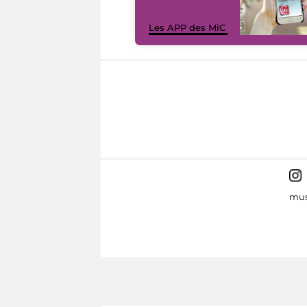
Les APP des MiC
mus