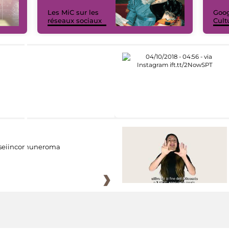
Les MiC sur les
Goog
réseaux sociaux
Cult
eiincomuneroma