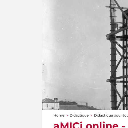
Home
>
Didactique
>
Didactique pour to
You are here
aMICi online 