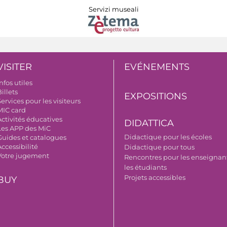
Servizi museali
VISITER
EVÉNEMENTS
nfos utiles
illets
EXPOSITIONS
ervices pour les visiteurs
MIC card
Activités éducatives
DIDATTICA
Les APP des MiC
Didactique pour les écoles
Guides et catalogues
ccessibilité
Didactique pour tous
Votre jugement
Rencontres pour les enseignant
les étudiants
Projets accessibles
BUY