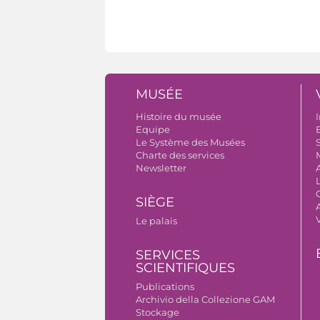
MUSÉE
Histoire du musée
I
Equipe
B
Le Système des Musées
S
Charte des services
Newsletter
SIÈGE
A
Le palais
SERVICES
SCIENTIFIQUES
Publications
Archivio della Collezione GAM
Stockage