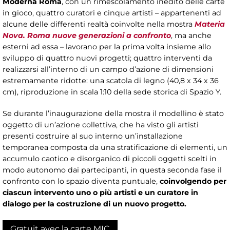
Moderna Roma
, con un rimescolamento inedito delle carte
in gioco, quattro curatori e cinque artisti – appartenenti ad
alcune delle differenti realtà coinvolte nella mostra
Materia
Nova. Roma nuove generazioni a confronto
, ma anche
esterni ad essa – lavorano per la prima volta insieme allo
sviluppo di quattro nuovi progetti; quattro interventi da
realizzarsi all’interno di un campo d’azione di dimensioni
estremamente ridotte: una scatola di legno (40,8 x 34 x 36
cm), riproduzione in scala 1:10 della sede storica di Spazio Y.
Se durante l’inaugurazione della mostra il modellino è stato
oggetto di un’azione collettiva, che ha visto gli artisti
presenti costruire al suo interno un’installazione
temporanea composta da una stratificazione di elementi, un
accumulo caotico e disorganico di piccoli oggetti scelti in
modo autonomo dai partecipanti, in questa seconda fase il
confronto con lo spazio diventa puntuale,
coinvolgendo per
ciascun intervento uno o più artisti e un curatore in
dialogo per la costruzione di un nuovo progetto.
Gratuit avec la carte MIC