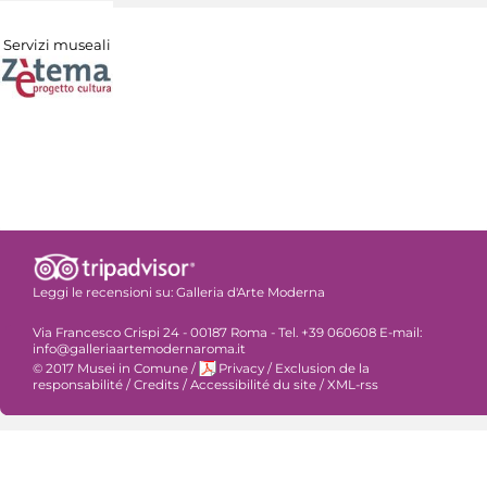
Servizi museali
Leggi le recensioni su:
Galleria d'Arte Moderna
Via Francesco Crispi 24 - 00187 Roma - Tel. +39 060608 E-mail:
info@galleriaartemodernaroma.it
© 2017 Musei in Comune
/
Privacy
/
Exclusion de la
responsabilité
/
Credits
/
Accessibilité du site
/
XML-rss