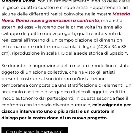
Moderna Roma
, con un rimescolamento inedito delle carte
in gioco, quattro curatori e cinque artisti – appartenenti ad
alcune delle differenti realtà coinvolte nella mostra
Materia
Nova. Roma nuove generazioni a confronto
, ma anche
esterni ad essa – lavorano per la prima volta insieme allo
sviluppo di quattro nuovi progetti; quattro interventi da
realizzarsi all’interno di un campo d’azione di dimensioni
estremamente ridotte: una scatola di legno (40,8 x 34 x 36
cm), riproduzione in scala 1:10 della sede storica di Spazio Y.
Se durante l’inaugurazione della mostra il modellino è stato
oggetto di un’azione collettiva, che ha visto gli artisti
presenti costruire al suo interno un’installazione
temporanea composta da una stratificazione di elementi, un
accumulo caotico e disorganico di piccoli oggetti scelti in
modo autonomo dai partecipanti, in questa seconda fase il
confronto con lo spazio diventa puntuale,
coinvolgendo per
ciascun intervento uno o più artisti e un curatore in
dialogo per la costruzione di un nuovo progetto.
Gratuit avec la carte MIC