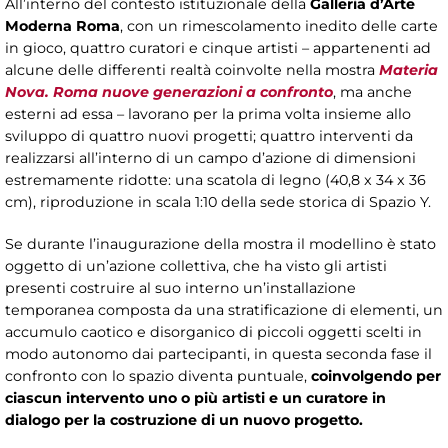
All’interno del contesto istituzionale della
Galleria d’Arte
Moderna Roma
, con un rimescolamento inedito delle carte
in gioco, quattro curatori e cinque artisti – appartenenti ad
alcune delle differenti realtà coinvolte nella mostra
Materia
Nova. Roma nuove generazioni a confronto
, ma anche
esterni ad essa – lavorano per la prima volta insieme allo
sviluppo di quattro nuovi progetti; quattro interventi da
realizzarsi all’interno di un campo d’azione di dimensioni
estremamente ridotte: una scatola di legno (40,8 x 34 x 36
cm), riproduzione in scala 1:10 della sede storica di Spazio Y.
Se durante l’inaugurazione della mostra il modellino è stato
oggetto di un’azione collettiva, che ha visto gli artisti
presenti costruire al suo interno un’installazione
temporanea composta da una stratificazione di elementi, un
accumulo caotico e disorganico di piccoli oggetti scelti in
modo autonomo dai partecipanti, in questa seconda fase il
confronto con lo spazio diventa puntuale,
coinvolgendo per
ciascun intervento uno o più artisti e un curatore in
dialogo per la costruzione di un nuovo progetto.