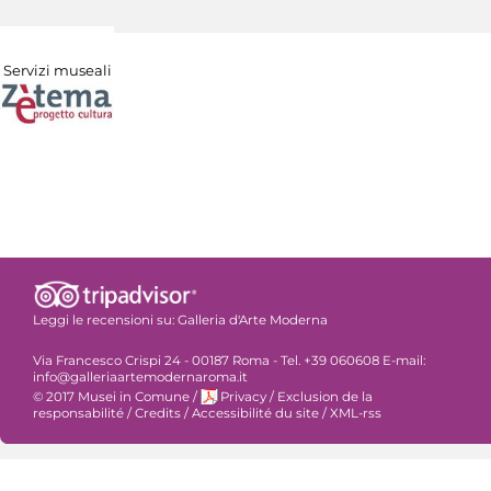
Servizi museali
Leggi le recensioni su:
Galleria d'Arte Moderna
Via Francesco Crispi 24 - 00187 Roma - Tel. +39 060608 E-mail:
info@galleriaartemodernaroma.it
© 2017 Musei in Comune
/
Privacy
/
Exclusion de la
responsabilité
/
Credits
/
Accessibilité du site
/
XML-rss