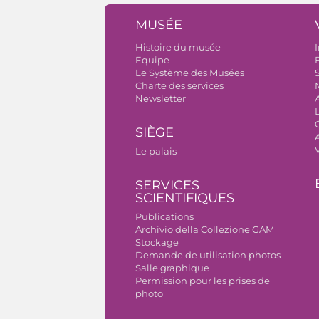
MUSÉE
Histoire du musée
I
Equipe
B
Le Système des Musées
S
Charte des services
Newsletter
SIÈGE
A
Le palais
SERVICES
SCIENTIFIQUES
Publications
Archivio della Collezione GAM
Stockage
Demande de utilisation photos
Salle graphique
Permission pour les prises de
photo