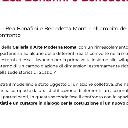
- Bea Bonafini e Benedetta Monti nell'ambito del
onfronto
e della
Galleria d’Arte Moderna Roma
, con un rimescolamento 
ppartenenti ad alcune delle differenti realtà coinvolte nella mo
esterni ad essa – lavorano per la prima volta insieme allo svil
l’interno di un campo d’azione di dimensioni estremamente rido
ella sede storica di Spazio Y.
ra il modellino è stato oggetto di un’azione collettiva, che ha v
anea composta da una stratificazione di elementi, un accumulo
 partecipanti, in questa seconda fase il confronto con lo spaz
tisti e un curatore in dialogo per la costruzione di un nuovo 