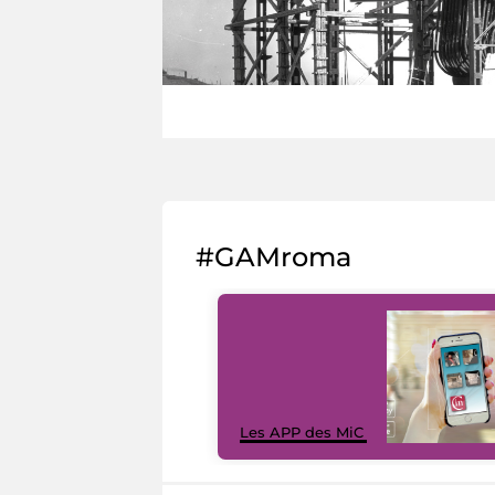
#GAMroma
Les APP des MiC