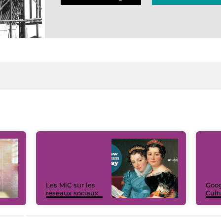
Les MiC sur les
Goog
réseaux sociaux
Cult