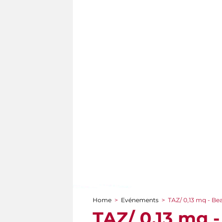
Home
>
Evénements
>
TAZ/ 0,13 mq - Be
You are here
TAZ/ 0,13 mq 