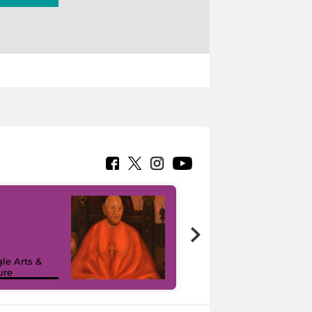
7 nuovi in-
painting tour
sulla piattaforma
le Arts &
Google Arts &
ure
Culture