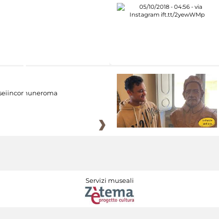
eiincomuneroma
Servizi museali