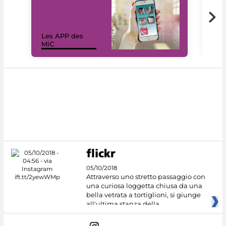
Les APP des
Les
MiC
rés
05/10/2018
Attraverso uno stretto passaggio con
una curiosa loggetta chiusa da una
bella vetrata a tortiglioni, si giunge
all'ultima stanza della