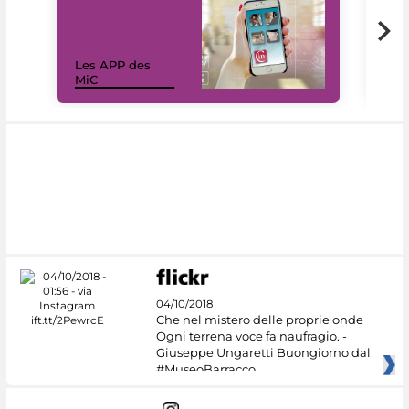
Les APP des
Les
MiC
rés
04/10/2018
Che nel mistero delle proprie onde
Ogni terrena voce fa naufragio. -
Giuseppe Ungaretti Buongiorno dal
#MuseoBarracco