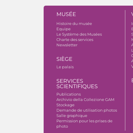
MUSÉE
Histoire du musée
I
Equipe
B
Le Système des Musées
S
Charte des services
Newsletter
SIÈGE
A
Le palais
SERVICES
SCIENTIFIQUES
Publications
Archivio della Collezione GAM
Stockage
Demande de utilisation photos
Salle graphique
Permission pour les prises de
photo