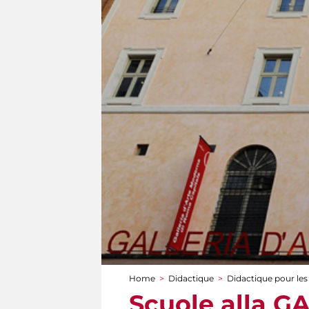
Home
>
Didactique
>
Didactique pour les
You are here
Scuole alla G