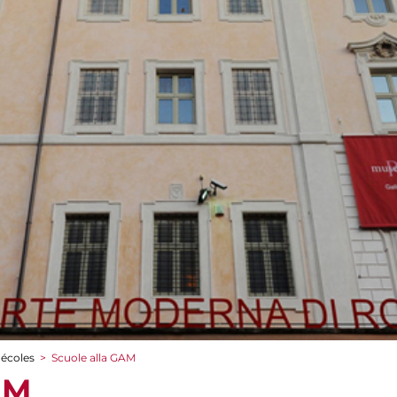
 écoles
>
Scuole alla GAM
AM