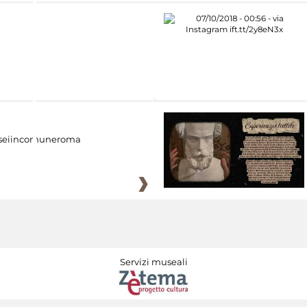
eiincomuneroma
Servizi museali