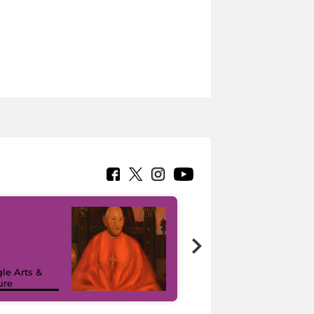
7 nuovi in-
painting tour
sulla piattaforma
le Arts &
Google Arts &
ure
Culture