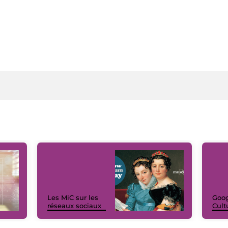
Les MiC sur les
Goog
réseaux sociaux
Cult