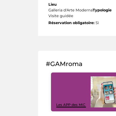
Lieu
Galleria d'Arte Moderna
Typologie
Visite guidée
Réservation obligatoire:
Sì
#GAMroma
Les APP des MiC