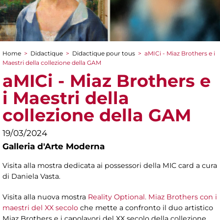
Home
>
Didactique
>
Didactique pour tous
>
aMICi - Miaz Brothers e i
You are here
Maestri della collezione della GAM
aMICi - Miaz Brothers e
i Maestri della
collezione della GAM
19/03/2024
Galleria d'Arte Moderna
Visita alla mostra dedicata ai possessori della MIC card a cura
di Daniela Vasta.
Visita alla nuova mostra
Reality Optional. Miaz Brothers con i
maestri del XX secolo
che mette a confronto il duo artistico
Miaz Brothers e i capolavori del XX secolo della collezione