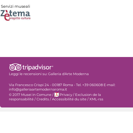
Servizi museali
Leggi le recensioni su:
Galleria d'Arte Moderna
Via Francesco Crispi 24 - 00187 Roma - Tel. +39 060608 E-mail:
info@galleriaartemodernaroma.it
© 2017 Musei in Comune
/
Privacy
/
Exclusion de la
responsabilité
/
Credits
/
Accessibilité du site
/
XML-rss