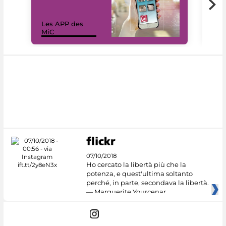
Les APP des
Les
MiC
rés
07/10/2018
Ho cercato la libertà più che la
potenza, e quest'ultima soltanto
perché, in parte, secondava la libertà.
— Marguerite Yourcenar