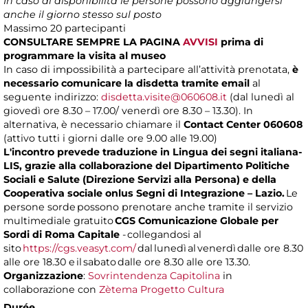
In caso di disponibilità le persone possono aggiungersi
anche il giorno stesso sul posto
Massimo
20 partecipanti
CONSULTARE SEMPRE LA PAGINA
AVVISI
prima di
programmare la visita al museo
In caso di impossibilità a partecipare all’attività prenotata,
è
necessario comunicare la disdetta tramite email
al
seguente indirizzo:
disdetta.visite@060608.it
(dal lunedì al
giovedì ore 8.30 – 17.00/ venerdì ore 8.30 – 13.30). In
alternativa, è necessario chiamare il
Contact Center 060608
(attivo tutti i giorni dalle ore 9.00 alle 19.00)
L'incontro prevede traduzione in Lingua dei segni italiana-
LIS, grazie alla collaborazione del Dipartimento Politiche
Sociali e Salute (Direzione Servizi alla Persona) e della
Cooperativa sociale onlus Segni di Integrazione – Lazio.
Le
persone sorde possono prenotare anche tramite il servizio
multimediale gratuito
CGS Comunicazione Globale per
Sordi di Roma Capitale
- collegandosi al
sito
https://cgs.veasyt.com/
dal lunedì al venerdì dalle ore 8.30
alle ore 18.30 e il sabato dalle ore 8.30 alle ore 13.30.
Organizzazione
:
Sovrintendenza Capitolina
in
collaborazione con
Zètema Progetto Cultura
Durée