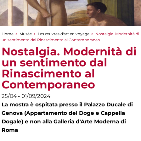
Home
>
Musée
>
Les œuvres d'art en voyage
>
Nostalgia. Modernità di
You are here
un sentimento dal Rinascimento al Contemporaneo
Nostalgia. Modernità di
un sentimento dal
Rinascimento al
Contemporaneo
25/04 - 01/09/2024
La mostra è ospitata presso il Palazzo Ducale di
Genova (Appartamento del Doge e Cappella
Dogale) e non alla Galleria d'Arte Moderna di
Roma