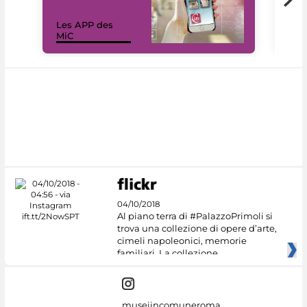
Les APP des
Les
MiC
rés
04/10/2018
Al piano terra di #PalazzoPrimoli si
trova una collezione di opere d’arte,
cimeli napoleonici, memorie
familiari. La collezione
museiincomuneroma