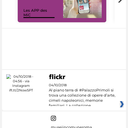
Les APP des
Les
MiC
rés
04/10/2018
Al piano terra di #PalazzoPrimoli si
trova una collezione di opere d’arte,
cimeli napoleonici, memorie
familiari. La collezione
museiincomuneroma