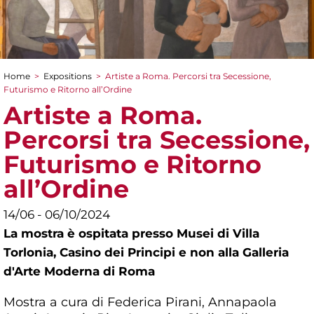
Home
>
Expositions
>
Artiste a Roma. Percorsi tra Secessione,
You are here
Futurismo e Ritorno all’Ordine
Artiste a Roma.
Percorsi tra Secessione,
Futurismo e Ritorno
all’Ordine
14/06 - 06/10/2024
La mostra è ospitata presso Musei di Villa
Torlonia, Casino dei Principi e non alla Galleria
d'Arte Moderna di Roma
Mostra a cura di Federica Pirani, Annapaola