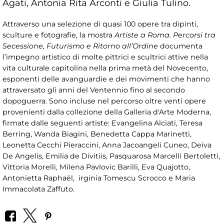
Agati, Antonia Rita Arconti e Giulia Tulino.
Attraverso una selezione di quasi 100 opere tra dipinti,
sculture e fotografie, la mostra
Artiste a Roma. Percorsi tra
Secessione, Futurismo e Ritorno all’Ordine
documenta
l’impegno artistico di molte pittrici e scultrici attive nella
vita culturale capitolina nella prima metà del Novecento,
esponenti delle avanguardie e dei movimenti che hanno
attraversato gli anni del Ventennio fino al secondo
dopoguerra. Sono incluse nel percorso oltre venti opere
provenienti dalla collezione della Galleria d'Arte Moderna,
firmate dalle seguenti artiste: Evangelina Alciati, Teresa
Berring, Wanda Biagini, Benedetta Cappa Marinetti,
Leonetta Cecchi Pieraccini, Anna Jacoangeli Cuneo, Deiva
De Angelis, Emilia de Divitiis, Pasquarosa Marcelli Bertoletti,
Vittoria Morelli, Milena Pavlovic Barilli, Eva Quajotto,
Antonietta Raphaël, irginia Tomescu Scrocco e Maria
Immacolata Zaffuto.