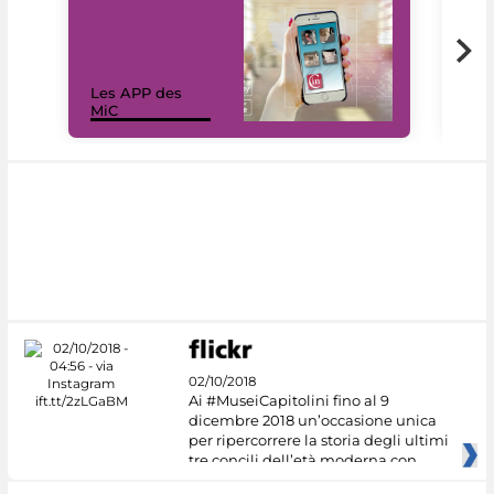
Les APP des
Les
MiC
rés
02/10/2018
Ai #MuseiCapitolini fino al 9
dicembre 2018 un’occasione unica
per ripercorrere la storia degli ultimi
tre concili dell’età moderna con