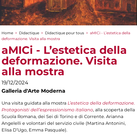
Home
>
Didactique
>
Didactique pour tous
>
aMICi - L’estetica della
You are here
deformazione. Visita alla mostra
aMICi - L’estetica della
deformazione. Visita
alla mostra
19/12/2024
Galleria d'Arte Moderna
Una visita guidata alla mostra
L’estetica della deformazione.
Protagonisti dell’espressionismo italiano
, alla scoperta della
Scuola Romana, dei Sei di Torino e di Corrente. Arianna
Angelelli e volontari del servizio civile (Martina Antonini,
Elisa D’Ugo, Emma Pasquale).