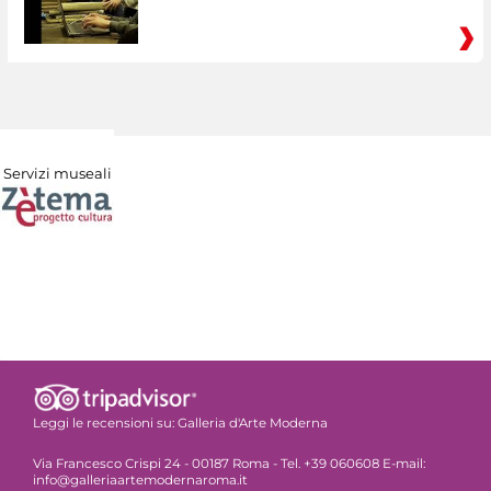
Servizi museali
Leggi le recensioni su:
Galleria d'Arte Moderna
Via Francesco Crispi 24 - 00187 Roma - Tel. +39 060608 E-mail:
info@galleriaartemodernaroma.it