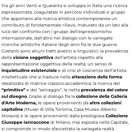
Fra gli anni Venti e Quaranta si sviluppa in Italia una ricerca
espressionista, coagulatasi in percorsi individuali e gruppi
che apportano alla ricerca artistica contemporanea un
contributo di fondamentale rilievo, maturato da un lato alla
luce del confronto con i gruppi dell’espressionismo
internazionale, dall’altro nel dialogo con le variegate
ricerche artistiche italiane degli anni fra le due guerre.
Costanti sono alcuni tratti poetici e linguistici: la prevalenza
della
visione soggettiva
dell’artista rispetto alla
rappresentazione oggettiva della realtà; un senso di
inquietudine esistenziale
e di crisi di coscienza dell’artista-
intellettuale che si traduce nella
alterazione della forma
idealizzata di matrice classico-accademica; la ricerca del
“primitivo”
e del “selvaggio”; la netta
prevalenza del colore
sul disegno
. Grazie al dialogo fra la
collezione della Galleria
d’Arte Moderna,
le opere provenienti da
altre collezioni
capitoline
(Musei di Villa Torlonia, Casa Museo Alberto
Moravia) e le opere provenienti dalla prestigiosa
Collezione
Giuseppe Iannaccone
di Milano, mai esposta nella Capitale,
si comprende in modo sfaccettato la variegata realtà