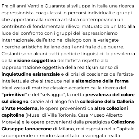
Fra gli anni Venti e Quaranta si sviluppa in Italia una ricerca
espressionista, coagulatasi in percorsi individuali e gruppi
che apportano alla ricerca artistica contemporanea un
contributo di fondamentale rilievo, maturato da un lato alla
luce del confronto con i gruppi dell’espressionismo
internazionale, dall’altro nel dialogo con le variegate
ricerche artistiche italiane degli anni fra le due guerre.
Costanti sono alcuni tratti poetici e linguistici: la prevalenza
della
visione soggettiva
dell’artista rispetto alla
rappresentazione oggettiva della realtà; un senso di
inquietudine esistenziale
e di crisi di coscienza dell’artista-
intellettuale che si traduce nella
alterazione della forma
idealizzata di matrice classico-accademica; la ricerca del
“primitivo”
e del “selvaggio”; la netta
prevalenza del colore
sul disegno
. Grazie al dialogo fra la
collezione della Galleria
d’Arte Moderna,
le opere provenienti da
altre collezioni
capitoline
(Musei di Villa Torlonia, Casa Museo Alberto
Moravia) e le opere provenienti dalla prestigiosa
Collezione
Giuseppe Iannaccone
di Milano, mai esposta nella Capitale,
si comprende in modo sfaccettato la variegata realtà