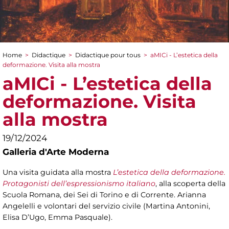
Home
>
Didactique
>
Didactique pour tous
>
aMICi - L’estetica della
You are here
deformazione. Visita alla mostra
aMICi - L’estetica della
deformazione. Visita
alla mostra
19/12/2024
Galleria d'Arte Moderna
Una visita guidata alla mostra
L’estetica della deformazione.
Protagonisti dell’espressionismo italiano
, alla scoperta della
Scuola Romana, dei Sei di Torino e di Corrente. Arianna
Angelelli e volontari del servizio civile (Martina Antonini,
Elisa D’Ugo, Emma Pasquale).