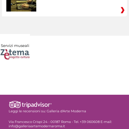
Servizi museali
Leggi le recensioni su:
Galleria d'Arte Moderna
Via Francesco Crispi 24 - 00187 Roma - Tel. +39 060608 E-mail:
info@galleriaartemodernaroma.it