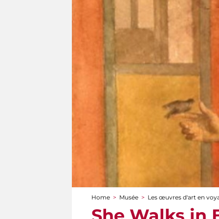
Home
>
Musée
>
Les œuvres d'art en voy
You are here
She Walks in 