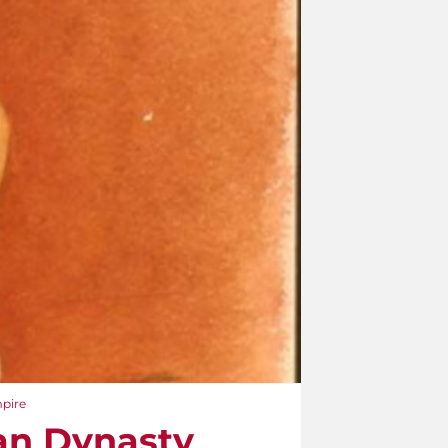
pire
an Dynasty