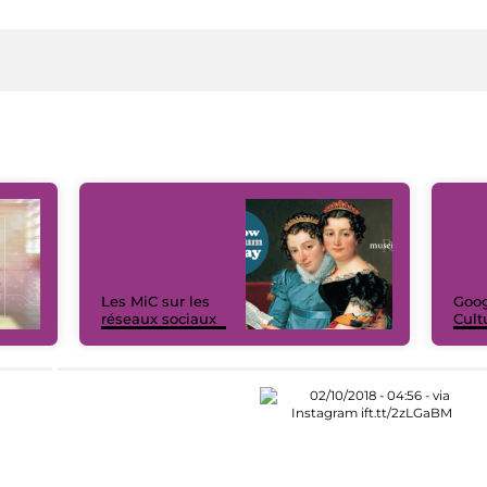
Les MiC sur les
Goog
réseaux sociaux
Cult