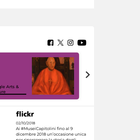
7 nuovi in-
painting tour
sulla piattaforma
le Arts &
Google Arts &
ure
Culture
02/10/2018
Ai #MuseiCapitolini fino al 9
dicembre 2018 un’occasione unica
per ripercorrere la storia degli