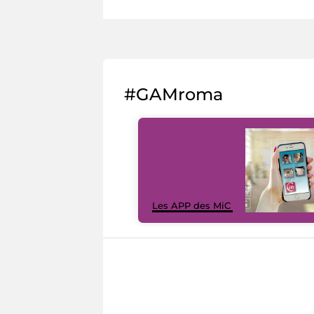
#GAMroma
Les APP des MiC