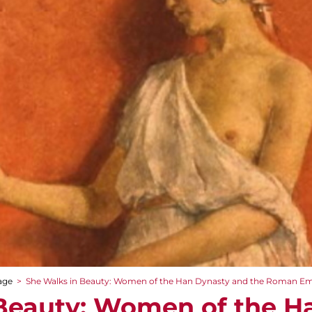
age
>
She Walks in Beauty: Women of the Han Dynasty and the Roman Em
Beauty: Women of the H