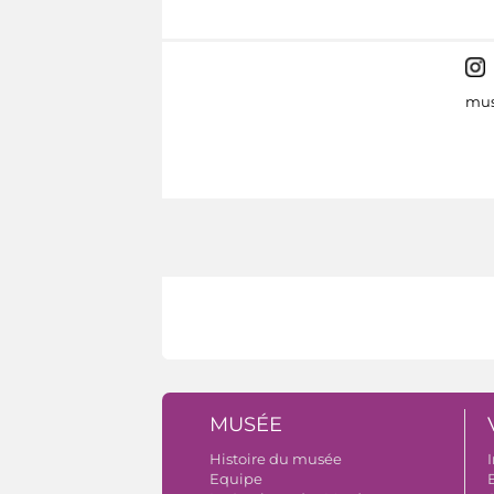
mus
MUSÉE
Histoire du musée
I
Equipe
B