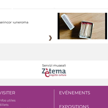
eiincomuneroma
Servizi museali
VISITER
EVÉNEMENTS
nfos utiles
illets
EXPOSITIONS