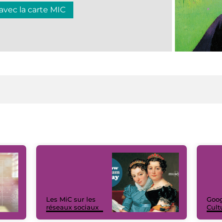
 avec la carte MIC
Les MiC sur les
Goog
réseaux sociaux
Cult