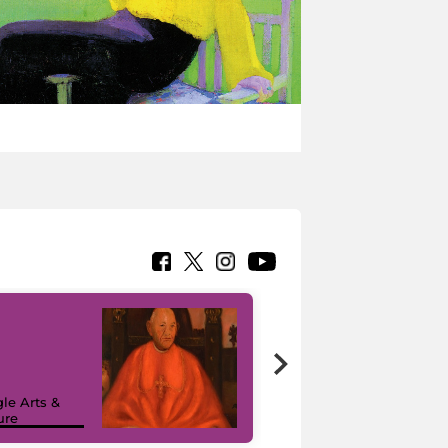
7 nuovi in-
painting tour
sulla piattaforma
le Arts &
Google Arts &
ure
Culture