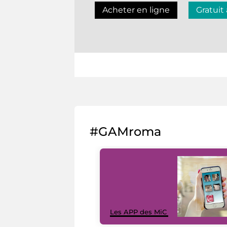
Acheter en ligne
Gratuit
#GAMroma
Les APP des MiC