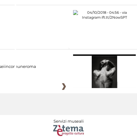
eiincomuneroma
Servizi museali