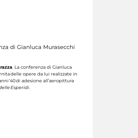
nza di Gianluca Murasecchi
trazza
. La conferenza di Gianluca
ta delle opere da lui realizzate in
nni ‘40 di adesione all’aeropittura
delle
Esperidi
.