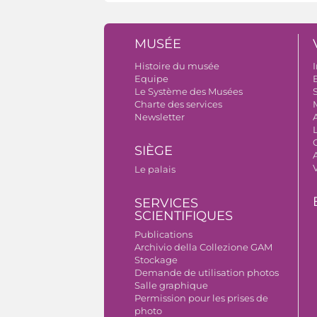
MUSÉE
Histoire du musée
I
Equipe
B
Le Système des Musées
S
Charte des services
Newsletter
SIÈGE
A
Le palais
SERVICES
SCIENTIFIQUES
Publications
Archivio della Collezione GAM
Stockage
Demande de utilisation photos
Salle graphique
Permission pour les prises de
photo