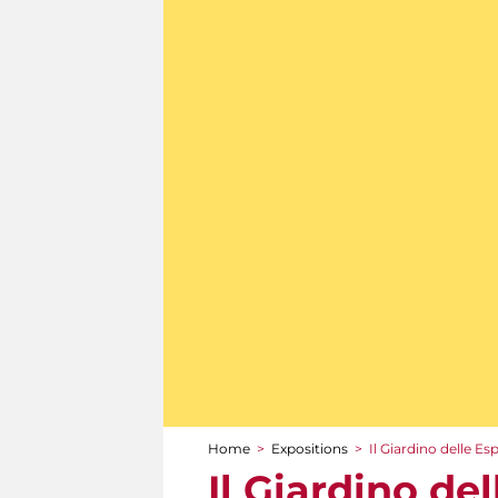
Home
>
Expositions
>
Il Giardino delle Esp
You are here
Il Giardino del